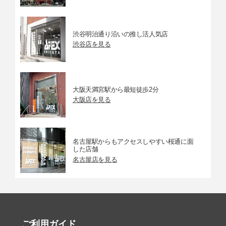
使用可
85％以下
能湿度
渋谷明治通り沿いの推し活人気店
Wi-Fi
渋谷店を見る
準拠規
IEEE 802.11b／g／n／a／ac規格相当
格
大阪天満宮駅から最短徒歩2分
接続方
カメラアクセスポイントモード、インフラストラクチャー
大阪店を見る
法
モード
Bluetooth
準拠規
Bluetooth Specification Version 5.1準拠 （Bluetooth low e
名古屋駅からもアクセスしやすい桜通に面
した店舗
格
nergy 技術）
名古屋店を見る
各注釈および仕様詳細は公式にてご確認ください。
EOS
R6 Mark III 主な仕様
動画仕様
動画仕様
ご利用ガイド