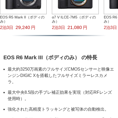
EOS R5 Mark II（ボディの
α7 V ILCE-7M5（ボディの
EOS R6
み）
み）
み）
29,240
21,080
2泊3日
円
2泊3日
円
2泊3日
EOS R6 Mark III（ボディのみ） の特長
最大約3250万画素のフルサイズCMOSセンサーと映像エ
ンジンDIGIC Xを搭載したフルサイズミラーレスカメ
ラ。
最大中央8.5段の手ブレ補正効果を実現（対応RFレンズ
使用時）。
強化された高精度トラッキングと被写体の自動検出。