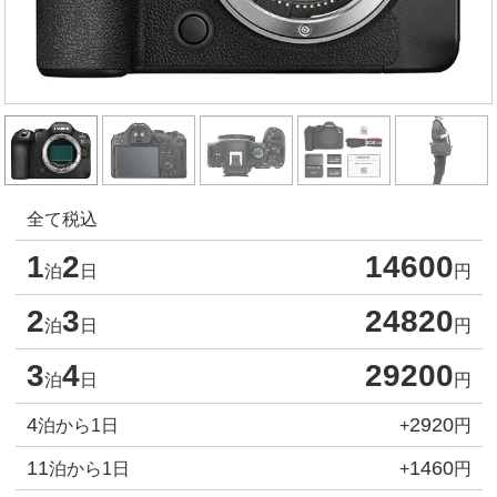
全て税込
1
2
14600
泊
日
円
2
3
24820
泊
日
円
3
4
29200
泊
日
円
4
2920
泊から1日
+
円
11
1460
泊から1日
+
円