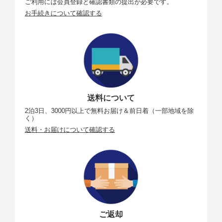
ご利用には会員登録と確認書類の提出が必要です。
お手続きについて確認する
タッチ
静電容量方式
パネル
仕様
外部インターフェース
デジタ
端子形状：USB Type-C
ル端子
通信：USB 10Gbps（SuperSpeed Plus USB／USB 3.2 G
en 2）相当
送料について
用途：パソコン／スマホ通信用
USB充電／給電用
2泊3日、3000円以上で無料お届け＆前日着（一部地域を除
く）
HDMI
タイプA（解像度自動切り換え／HDMI CEC非対応）
送料・お届けについて確認する
出力端
子
外部マ
Φ3.5mmステレオミニジャック対応（3極）
イク入
力端子
ヘッド
Φ3.5mmステレオミニジャック対応
フォン
ご返却
端子