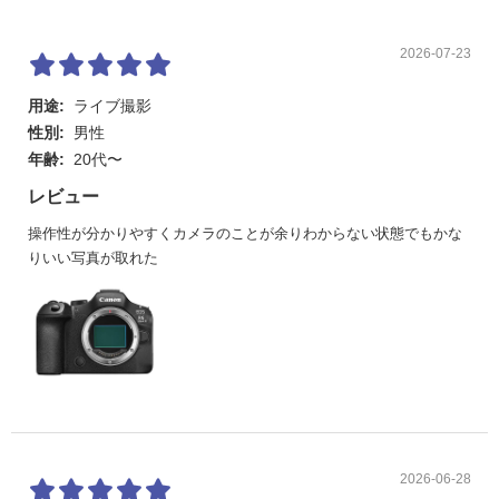
プ／ア
1：1（アスペクト）／4：3（アスペクト）／16：9（アス
スペク
ペクト）
ト
［動画］3：2（オープンゲート選択時）／16：9（フルH
2026-07-23
D／UHD選択時）／17：9（DCI選択時）／約1.6倍（クロ
ップ）
用途:
ライブ撮影
デジタ
切／2.0x／4.0x
性別:
男性
ルテレ
年齢:
20代〜
コン
レビュー
ファインダー
操作性が分かりやすくカメラのことが余りわからない状態でもかな
ドット
約369万ドット
りいい写真が取れた
数
倍率
約0.76倍／約35.2°（アスペクト3：2、50mmレンズ・∞、
-1m-1）
視野率
約100%（記録画質L、アスペクト3：2、アイポイント約2
3mm時）
オートフォーカス
2026-06-28
フォー
デュアルピクセル CMOS AF