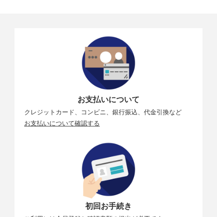
ドライブ
連続撮
［高速連続撮影+］
影速度
Aモード：最高約12コマ／秒（メカシャッター／電子先
幕）、最高約40コマ／秒（電子シャッター）
Bモード：最高約8.0コマ／秒（メカシャッター／電子先
幕）、最高約40コマ／秒（電子シャッター）
Cモード：最高約6.5コマ／秒（メカシャッター／電子先
幕）、最高約40コマ／秒（電子シャッター）
連続撮
［メカシャッター／電子先幕］
お支払いについて
影可能
JPEGラージ：約1000枚以上（約1000枚以上）
クレジットカード、コンビニ、銀行振込、代金引換など
枚数
HEIFラージ：：約1000枚以上（約1000枚以上）
お支払いについて確認する
モニター
画面サ
3.0型（画面比率3：2）／約162万ドット
イズ／
ドット
数
視野角
上下／左右ともに約170°／約100%
初回お手続き
／視野
率