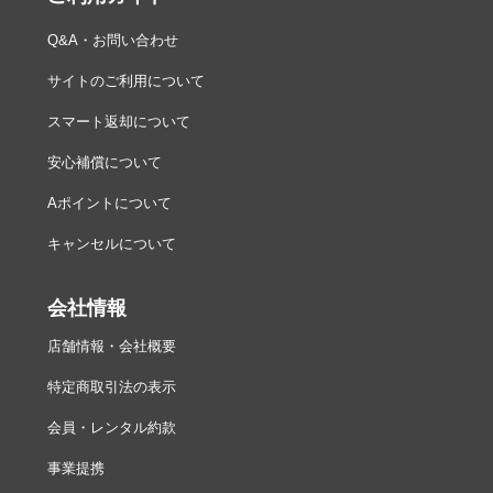
記録形
RAW、XF-HEVC S YCC422 10bit、XF-HEVC S YCC420
Q&A・お問い合わせ
式
10bit、XF-AVC S YCC422 10bit、XF-AVC S YCC420 8bit
サイトのご利用について
動画記
RAW／4K DCI／4K UCD／2K DCI／フルHD
録サイ
スマート返却について
ズ
安心補償について
音声
LPCM／24bit／4CH、またはAAC／16bit／2CH
Aポイントについて
タイム
レックラン／フリーラン
コード
キャンセルについて
ドロッ
179.8fps／119.9fps／59.94fps／29.97fps対応
プフレ
会社情報
ーム
店舗情報・会社概要
録音
ステレオマイク内蔵、外部マイク（マルチアクセサリー
シュー対応製品またはΦ3.5mmステレオミニジャック）
特定商取引法の表示
動画電
切／入／強
会員・レンタル約款
子IS
事業提携
動画仕様