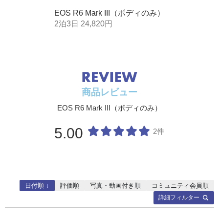
MOS
AF
EOS R6 Mark III（ボディのみ）
2泊3日 24,820円
記録形式
画像タ
静止画：JPEG(.JPG)、HEIF(.HIF)、RAW(.CR3)、C-RAW
イプ
(.CR3)、DPRAW
動画：RAW(.CRM)、XF-HEVC S YCC422 10bit(.MP4)、X
F-HEVC S YCC420 10bit(.MP4)、XF-AVC S YCC422 10bi
t(.MP4)、XF-AVC S YCC420 8bit(.MP4)、News Metadata
商品レビュー
(.XML)
EOS R6 Mark III（ボディのみ）
主な記
L(ラージ)、RAW(ロウ)、C-RAW ：約3230万（6960×464
録画素
0）画素
5.00
数
M(ミドル) ：約1540万（4800×3200）画素
2件
S1（スモール1）：約810万（3472×2320）画素
主な動
RAW：6960×3672
画記録
4K DCI：4096×2160
サイズ
4K UHD：3840×2160
2K DCI：2048×1080
日付順 ↓
評価順
写真・動画付き順
コミュニティ会員順
フル HD：1920×1080
詳細フィルター
クロッ
［静止画］3：2（フルサイズ）／約1.6倍（クロップ）／