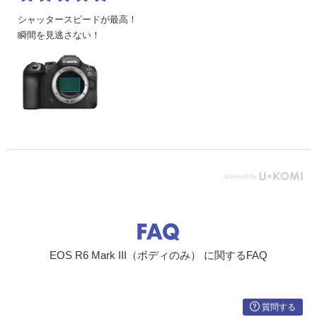
カス方
式
シャッタースピードが最高！
瞬間を見逃さない！
フォー
[静止画撮影]AF動作：ワンショットAF、AIフォーカスA
カス動
F、サ－ボAF
作
[動画撮影]AF動作：ワンショットAF、動画サーボAF
測距輝
［静止画撮影］EV-6.5～21
度範囲
（F1.2 レンズ・中央測距点・ワンショットAF・常温・IS
O100時）
［動画撮影］・4K DCI 30p／4K UHD 30p：EV-4.0～21
・2K DCI 30p／フルHD 30p：EV-4.0～21
（F1.2レンズ・中央測距点・ワンショットAF・常温・IS
O100・29.97／25.00fps時）
露出制御
測光方
撮像素子による
式
［静止画撮影・動画撮影］384分割（24×16）測光
EOS R6 Mark III（ボディのみ） に関するFAQ
測光モ
撮像素子による
ード
［静止画撮影］評価測光、部分測光、スポット測光、中央
部重点平均測光
質問する
［動画撮影］評価測光