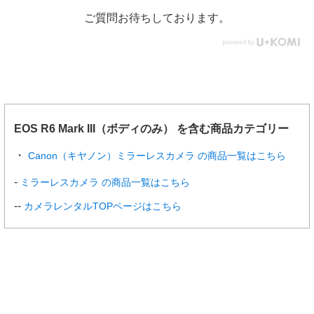
ご質問お待ちしております。
測光輝
静止画撮影：EV-3～20（常温・ISO100）
度範囲
動画撮影：EV-1～20（常温・ISO100）
シャッター
型式
［静止画撮影］電子制御式フォーカルプレーンシャッタ
ー、撮像素子によるローリングシャッター
［動画撮影］撮像素子によるローリングシャッター
EOS R6 Mark III（ボディのみ） を含む商品カテゴリー
シャッ
メカシャッター、電子先幕、電子シャッター
ター方
Canon（キヤノン）ミラーレスカメラ の商品一覧はこちら
式
ミラーレスカメラ の商品一覧はこちら
シャッ
［静止画撮影］ メカシャッター／電子先幕設定時：1／80
タース
00～30秒（すべての撮影モードを合わせて）、バルブ
カメラレンタルTOPページはこちら
ピード
ボディー内手ブレ補正
手ブレ
搭載
補正機
※ 光学式手ブレ補正との協調制御に対応
構