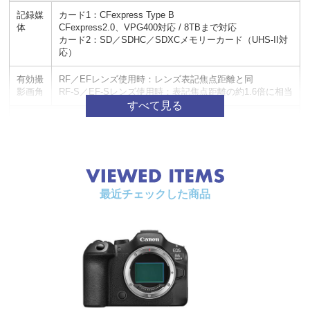
記録媒
カード1：CFexpress Type B
体
CFexpress2.0、VPG400対応 / 8TBまで対応
カード2：SD／SDHC／SDXCメモリーカード（UHS-II対
応）
有効撮
RF／EFレンズ使用時：レンズ表記焦点距離と同
影画角
RF-S／EF-Sレンズ使用時：表記焦点距離の約1.6倍に相当
撮像素子
形式
フルサイズCMOSセンサー
撮像画
約35.9mm×23.9mm
面サイ
最近チェックした商品
ズ
カメラ
最大約3250万画素
部有効
画素
デュア
対応
ルピク
セルC