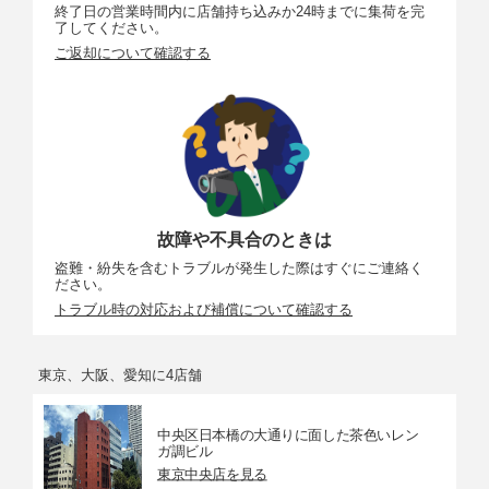
終了日の営業時間内に店舗持ち込みか24時までに集荷を完
了してください。
リモコ
E3タイプ端子
ご返却について確認する
ン端子
電源関連
使用電
対応バッテリーパック：LP-E6P、使用個数：1個
池
撮影可
［省電力優先］設定時
能枚数
約390枚（ファインダー撮影時）
故障や不具合のときは
の目安
約620枚（モニター撮影時）
盗難・紛失を含むトラブルが発生した際はすぐにご連絡く
ださい。
大きさ・質量
トラブル時の対応および補償について確認する
大きさ
約138.4（幅）×98.4（高さ）×88.4（奥行）mm
東京、大阪、愛知に4店舗
質量
約609g（本体のみ）
動作環境
中央区日本橋の大通りに面した茶色いレン
ガ調ビル
使用可
0℃～＋40℃
東京中央店を見る
能温度