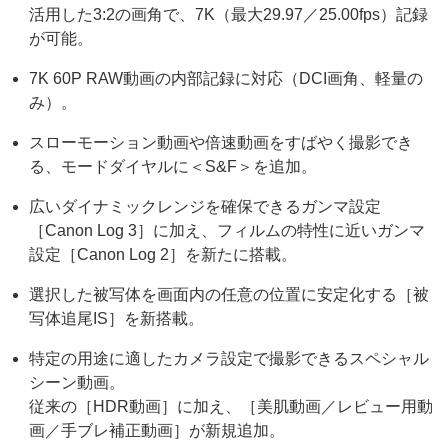
活用した3:2の画角で、7K（最大29.97／25.00fps）記録
が可能。
7K 60P RAW動画の内部記録に対応（DCI画角
、軽量の
み）。
スローモーション動画や倍速動画をすばやく撮影でき
る、モードダイヤルに＜S&F＞を追加。
広いダイナミックレンジを確保できるガンマ設定
［Canon Log 3］に加え、フィルムの特性に近いガンマ
設定［Canon Log 2］を新たに搭載。
選択した被写体を画面内の任意の位置に安定化する［被
写体追尾IS］を新搭載。
特定の用途に適したカメラ設定で撮影できるスペシャル
シーン動画。
従来の［HDR動画］に加え、［美肌動画／レビュー用動
画／手ブレ補正動画］が新規追加。