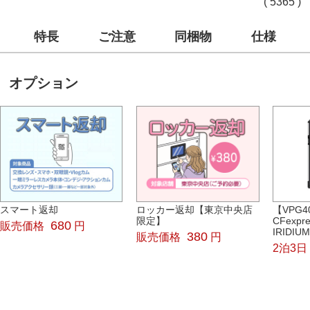
( 5365 )
特長
ご注意
同梱物
仕様
オプション
スマート返却
ロッカー返却【東京中央店
【VPG40
限定】
CFexpre
680
販売価格
円
IRIDIU
380
販売価格
円
2泊3日