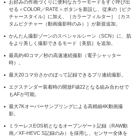
お好みの作画づくりに便利なカラーモードをすぐ呼び出
せる＜COLOR／RATE＞ボタンを新設し、従来の［ピク
チャースタイル］に加え、［カラーフィルター］［カス
タムピクチャー（動画撮影時のみ）］が新規追加。
かんたん撮影ゾーンのスペシャルシーン（SCN）に、肌
をより美しく撮影できるモード［美肌］を追加。
最高約40コマ／秒の高速連続撮影（電子シャッター
時）。
最大20コマ分さかのぼって記録できるプリ連続撮影。
エクステンダー装着時の開放F値22となる組み合わせで
もAFが可能。
最大7Kオーバーサンプリングによる高精細4K動画撮
影。
ミラーレスEOS初となるオープンゲート記録（RAW動
画／XF-HEVC S記録のみ）を採用し、センサー全体を