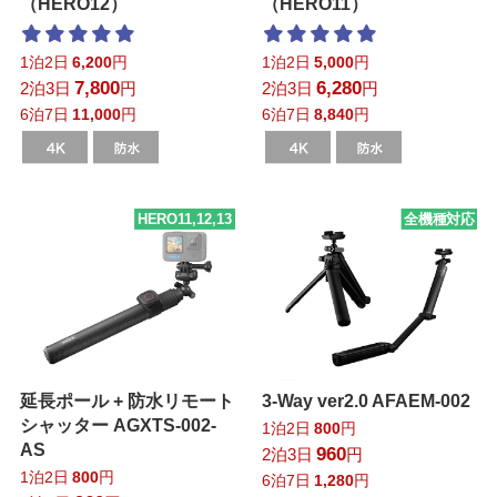
（HERO12）
（HERO11）
1泊2日
6,200
円
1泊2日
5,000
円
7,800
6,280
2泊3日
円
2泊3日
円
6泊7日
11,000
円
6泊7日
8,840
円
HERO11,12,13
全機種対応
延長ポール + 防水リモート
3-Way ver2.0 AFAEM-002
シャッター AGXTS-002-
1泊2日
800
円
AS
960
2泊3日
円
1泊2日
800
円
6泊7日
1,280
円