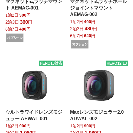
マグネット式ラッチマウン
マグネット式ラッチボール
ト AEMAG-001
ジョイントマウント
AEMAG-002
1泊2日
300
円
360
1泊2日
400
円
2泊3日
円
480
2泊3日
円
6泊7日
480
円
6泊7日
640
円
HERO13対応
HERO12,13
ウルトラワイドレンズモジ
Maxレンズモジュラー2.0
ュラー AEWAL-001
ADWAL-002
1泊2日
900
円
1泊2日
900
円
1,080
1,080
2泊3日
円
2泊3日
円