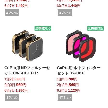
6泊7日
1,440
円
6泊7日
1,440
円
全機種対応
全機種対応
GoPro用 NDフィルターセ
GoPro用 水中フィルター
ット H9-SHUTTER
セット H9-1016
1泊2日
800
円
1泊2日
700
円
960
840
2泊3日
円
2泊3日
円
6泊7日
1,280
円
6泊7日
1,120
円