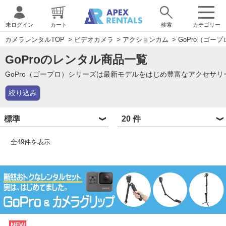
未ログイン
カート
検索
カテゴリー
カメラレンタルTOP
>
ビデオカメラ
>
アクションカム
>
GoPro（ゴープ
GoProのレンタル商品一覧
GoPro（ゴープロ）シリーズは最新モデルをはじめ豊富なアクセサ
絞り込み
全
49
件を表示
NEW