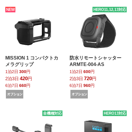
NEW
HERO11,12,13対応
MISSION 1 コンパクトカ
防水リモートシャッター
メラグリップ
ARMTE-004-AS
1泊2日
300
円
1泊2日
600
円
420
720
2泊3日
円
2泊3日
円
6泊7日
660
円
6泊7日
960
円
全機種対応
HERO13対応