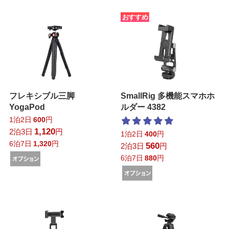
おすすめ
フレキシブル三脚
SmallRig 多機能スマホホ
YogaPod
ルダー 4382
1泊2日
600
円
1,120
2泊3日
円
1泊2日
400
円
6泊7日
1,320
円
560
2泊3日
円
6泊7日
880
円