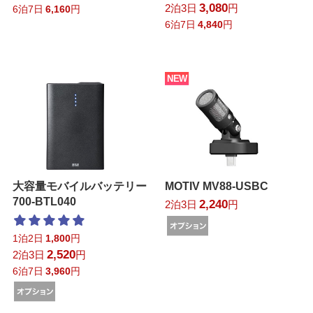
3,080
2泊3日
円
6泊7日
6,160
円
6泊7日
4,840
円
NEW
大容量モバイルバッテリー
MOTIV MV88-USBC
700-BTL040
2,240
2泊3日
円
1泊2日
1,800
円
2,520
2泊3日
円
6泊7日
3,960
円