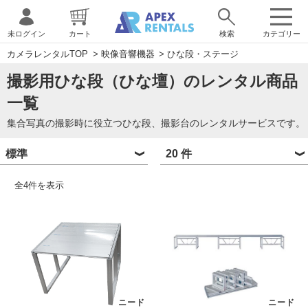
未ログイン
カート
検索
カテゴリー
カメラレンタルTOP
>
映像音響機器
>
ひな段・ステージ
撮影用ひな段（ひな壇）のレンタル商品
一覧
集合写真の撮影時に役立つひな段、撮影台のレンタルサービスです。
全
4
件を表示
ニード
ニード