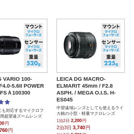
 VARIO 100-
LEICA DG MACRO-
4.0-5.6II POWER
ELMARIT 45mm / F2.8
H-FSＡ100300
ASPH. / MEGA O.I.S. H-
ES045
中望遠域レンズとしても使えるライ
.S.2にも対応するマイクロフ
カ銘の小型・軽量マクロレンズ
ズ用超望遠ズームレンズ
2,200
1泊2日
円
800
円
3,740
2泊3日
円
,760
円