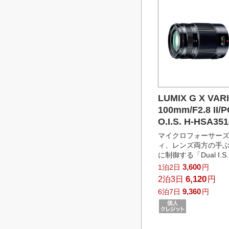
LUMIX G X VARI
100mm/F2.8 II
O.I.S. H-HSA35
マイクロフォーサー
ィ、レンズ両方の手
に制御する「Dual I.S
3,600
1泊2日
円
6,120
2泊3日
円
9,360
6泊7日
円