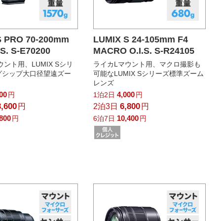
S PRO 70-200mm
LUMIX S 24-105mm F4
.S. S-E70200
MACRO O.I.S. S-R24105
ント用、LUMIX Sシリ
ライカLマウント用、マクロ撮影も
グシップ大口径望遠ズー
可能なLUMIX Sシリーズ標準ズーム
レンズ
000
4,000
円
1泊2日
円
3,600
6,800
円
2泊3日
円
,800
10,400
円
6泊7日
円