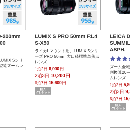
0-200mm
LUMIX S PRO 50mm F1.4
LEICA 
200
S-X50
SUMMIL
ASPH. 
ライカLマウント用、LUMIX Sシリ
ーズ PRO 50mm 大口径標準単焦点
MIX Sシリ
レンズ
mm望遠ズームレ
ズーム全域
6,000
1泊2日
円
判換算20
10,200
2泊3日
円
ムレンズ
15,600
6泊7日
円
5,
1泊2日
9
2泊3日
15
6泊7日