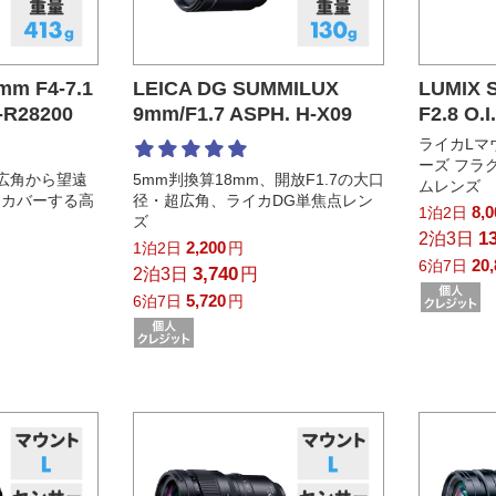
mm F4-7.1
LEICA DG SUMMILUX
LUMIX 
-R28200
9mm/F1.7 ASPH. H-X09
F2.8 O.I
ライカLマウ
ーズ フラ
広角から望遠
5mm判換算18mm、開放F1.7の大口
ムレンズ
をカバーする高
径・超広角、ライカDG単焦点レン
8,
1泊2日
ズ
1
2泊3日
2,200
1泊2日
円
20
6泊7日
3,740
2泊3日
円
5,720
6泊7日
円