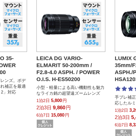
O 35-
LEICA DG VARIO-
LUMIX G
/POWER
ELMARIT 50-200mm /
35mm/F2
100
F2.8-4.0 ASPH. / POWER
ASPH./P
O.I.S. H-ES50200
HSA120
ズレンズ。ボデ
ぶれ補正を最適
小型・軽量による高い機動性も魅力
. 2」対応
なライカ銘の超望遠ズームレンズ
手ブレ補正機
5,800
1泊2日
円
応したル
9,860
2泊3日
円
3,
1泊2日
15,080
6泊7日
円
5
2泊3日
8,
6泊7日