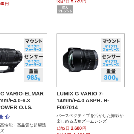
5,720
6泊7日
円
280
円
DG VARIO-ELMAR
LUMIX G VARIO 7-
mm/F4.0-6.3
14mm/F4.0 ASPH. H-
POWER O.I.S.
F007014
パースペクティブを活かした撮影が
楽しめる広角ズームレンズ
の高性能・高品質な超望遠
2,600
1泊2日
円
ンズ