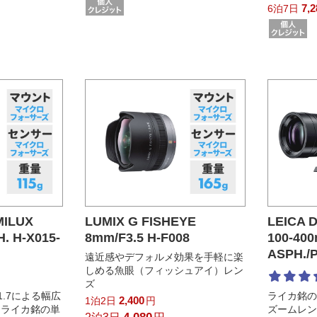
7,
6泊7日
MILUX
LUMIX G FISHEYE
LEICA 
. H-X015-
8mm/F3.5 H-F008
100-400
ASPH./
遠近感やデフォルメ効果を手軽に楽
しめる魚眼（フィッシュアイ）レン
ズ
.7による幅広
ライカ銘
2,400
1泊2日
円
、ライカ銘の単
ズームレ