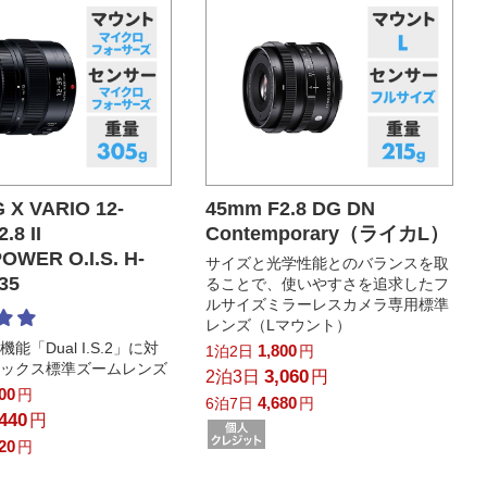
 X VARIO 12-
45mm F2.8 DG DN
.8 II
Contemporary（ライカL）
OWER O.I.S. H-
サイズと光学性能とのバランスを取
35
ることで、使いやすさを追求したフ
ルサイズミラーレスカメラ専用標準
レンズ（Lマウント）
能「Dual I.S.2」に対
1,800
1泊2日
円
ミックス標準ズームレンズ
3,060
2泊3日
円
200
円
4,680
6泊7日
円
,440
円
320
円