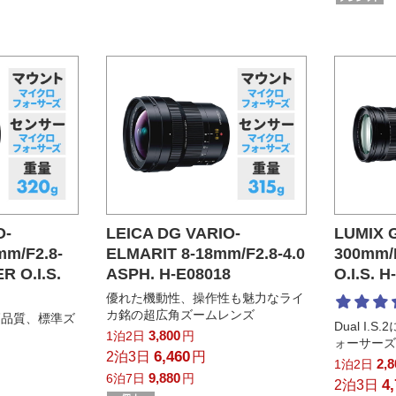
O-
LEICA DG VARIO-
LUMIX G
mm/F2.8-
ELMARIT 8-18mm/F2.8-4.0
300mm/F
R O.I.S.
ASPH. H-E08018
O.I.S. 
優れた機動性、操作性も魅力なライ
カ銘の超広角ズームレンズ
高品質、標準ズ
Dual I
3,800
1泊2日
円
ォーサー
6,460
2泊3日
円
2,
1泊2日
9,880
6泊7日
円
4
2泊3日