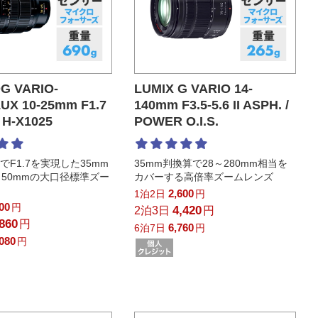
DG VARIO-
LUMIX G VARIO 14-
UX 10-25mm F1.7
140mm F3.5-5.6 II ASPH. /
H-X1025
POWER O.I.S.
でF1.7を実現した35mm
35mm判換算で28～280mm相当を
～50mmの大口径標準ズー
カバーする高倍率ズームレンズ
2,600
1泊2日
円
800
円
4,420
2泊3日
円
,860
円
6,760
6泊7日
円
,080
円