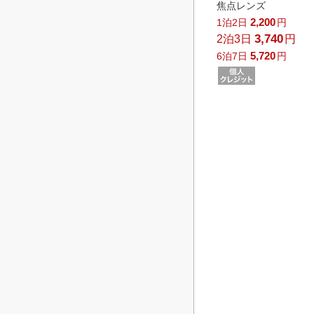
焦点レンズ
2,200
1泊2日
円
3,740
2泊3日
円
5,720
6泊7日
円