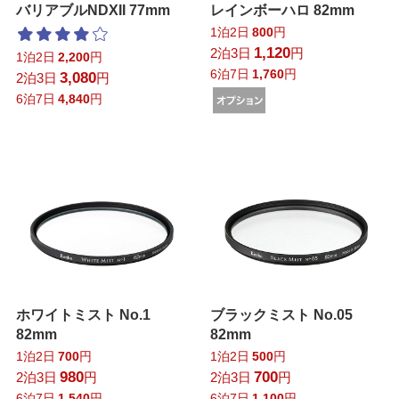
バリアブルNDXII 77mm
レインボーハロ 82mm
1泊2日
800
円
1,120
2泊3日
円
1泊2日
2,200
円
6泊7日
1,760
円
3,080
2泊3日
円
6泊7日
4,840
円
ホワイトミスト No.1
ブラックミスト No.05
82mm
82mm
1泊2日
700
円
1泊2日
500
円
980
700
2泊3日
円
2泊3日
円
6泊7日
1,540
円
6泊7日
1,100
円