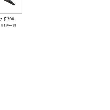
ド300
量5段一脚