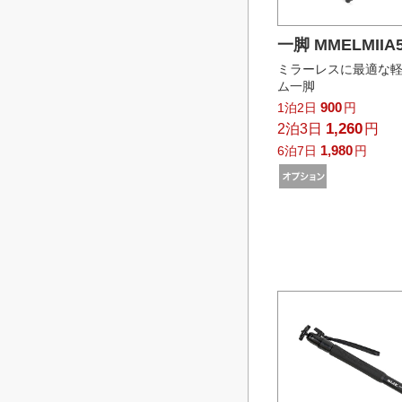
一脚 MMELMIIA
ミラーレスに最適な
ム一脚
900
1泊2日
円
1,260
2泊3日
円
1,980
6泊7日
円