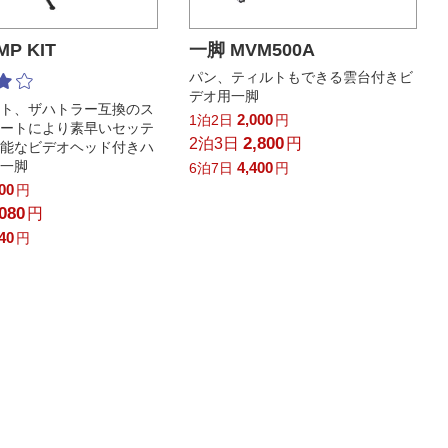
P KIT
一脚 MVM500A
パン、ティルトもできる雲台付きビ
デオ用一脚
ット、ザハトラー互換のス
2,000
1泊2日
円
レートにより素早いセッテ
2,800
2泊3日
円
可能なビデオヘッド付きハ
ー一脚
4,400
6泊7日
円
200
円
,080
円
840
円