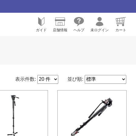
ガイド
店舗情報
ヘルプ
未ログイン
カート
表示件数:
並び順: