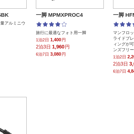
5BK
一脚 MPMXPROC4
一脚 HFM
軽量アルミニウ
旅行に最適なフォト用一脚
マンフロ
ライドプ
1,400
1泊2日
円
ィングが
1,960
2泊3日
円
ンズフリ
3,080
6泊7日
円
2,
1泊2日
3
2泊3日
4,
6泊7日