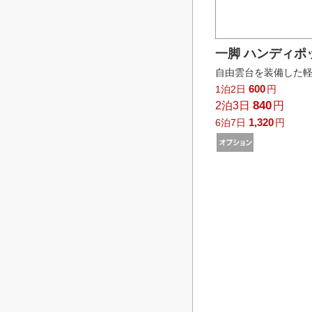
一脚 ハンディポッ
自由雲台を装備した軽
600
1泊2日
円
840
2泊3日
円
1,320
6泊7日
円