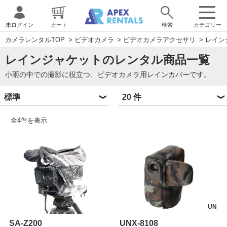
未ログイン
カート
検索
カテゴリー
カメラレンタルTOP
>
ビデオカメラ
>
ビデオカメラアクセサリ
>
レイン
レインジャケットのレンタル商品一覧
小雨の中での撮影に役立つ、ビデオカメラ用レインカバーです。
全
4
件を表示
UN
SA-Z200
UNX-8108