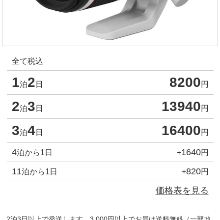
全て税込
1
2
8200
泊
日
円
2
3
13940
泊
日
円
3
4
16400
泊
日
円
4
1640
泊から1日
+
円
11
820
泊から1日
+
円
価格表を見る
2泊3日以上で発送します。3,000円以上でお届け送料無料（一部地