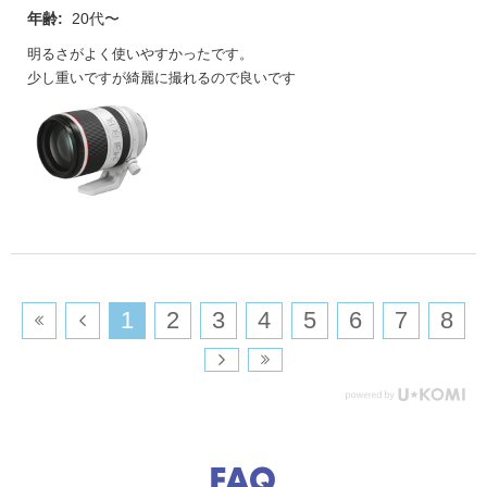
年齢:
20代〜
明るさがよく使いやすかったです。
少し重いですが綺麗に撮れるので良いです
​1
​2
​3
​4
​5
​6
​7
​8