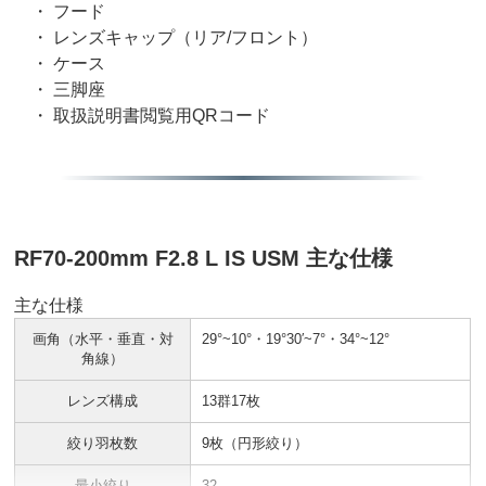
・ フード
・ レンズキャップ（リア/フロント）
・ ケース
・ 三脚座
・ 取扱説明書閲覧用QRコード
RF70-200mm F2.8 L IS USM 主な仕様
主な仕様
画角（水平・垂直・対
29°~10°・19°30′~7°・34°~12°
角線）
レンズ構成
13群17枚
絞り羽枚数
9枚（円形絞り）
最小絞り
32