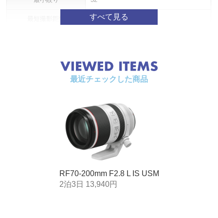
最短撮影距離
0.7m
最大撮影倍率
0.23倍（200mm時）
フィルター径
77mm
最大径×長さ
約φ89.9×146.0mm
最近チェックした商品
質量
約1,070g（三脚座含まず／三脚座質量
約130g）
RF70-200mm F2.8 L IS USM
2泊3日 13,940円