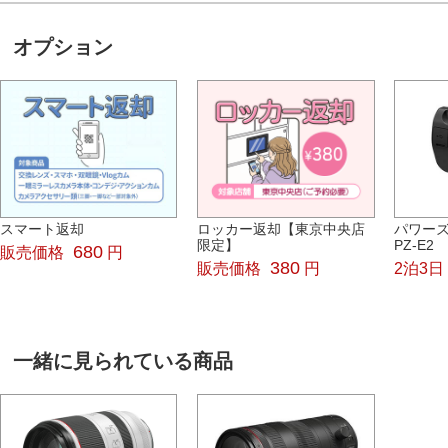
オプション
スマート返却
ロッカー返却【東京中央店
パワー
限定】
PZ-E2
680
販売価格
円
380
販売価格
円
2泊3日
一緒に見られている商品