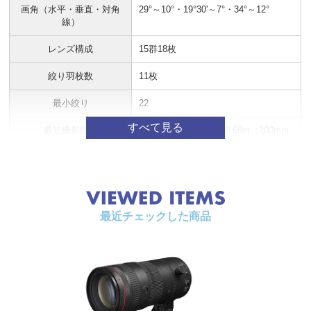
画角（水平・垂直・対角
29°～10°・19°30'～7°・34°～12°
線）
レンズ構成
15群18枚
絞り羽枚数
11枚
最小絞り
22
最短撮影距離
0.49m（70mm時）、0.68m（200mm
時）
最大撮影倍率
0.2倍（70mm）、0.3倍（200mm時）
フィルター径
Φ82mm
最近チェックした商品
最大径×長さ
約Φ88.5mm×199mm
質量
約1,115g（三脚座を含まず）