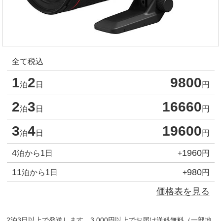
全て税込
1
2
9800
泊
日
円
2
3
16660
泊
日
円
3
4
19600
泊
日
円
4
1960
泊から1日
+
円
11
980
泊から1日
+
円
価格表を見る
2泊3日以上で発送します。3,000円以上でお届け送料無料（一部地