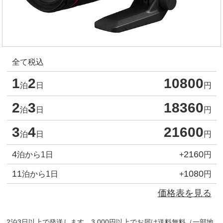
全て税込
1
2
10800
泊
日
円
2
3
18360
泊
日
円
3
4
21600
泊
日
円
4
2160
泊から1日
+
円
11
1080
泊から1日
+
円
価格表を見る
2泊3日以上で発送します。3,000円以上でお届け送料無料（一部地