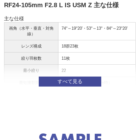
RF24-105mm F2.8 L IS USM Z 主な仕様
主な仕様
画角（水平・垂直・対角
74°～19°20′・53°～13°・84°～23°20′
線）
レンズ構成
18群23枚
絞り羽枚数
11枚
最小絞り
22
最短撮影距離
0.45m (24mm～105mm時）
最大撮影倍率
0.08倍（24mm時） 、0.29倍（105mm
時）
フィルター径
82mm
最大径×長さ
約φ88.5mm×199mm
質量
約1330g（三脚座を除く）