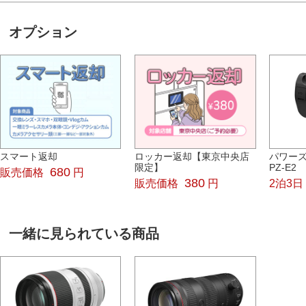
オプション
スマート返却
ロッカー返却【東京中央店
パワー
限定】
PZ-E2
680
販売価格
円
380
販売価格
円
2泊3日
一緒に見られている商品