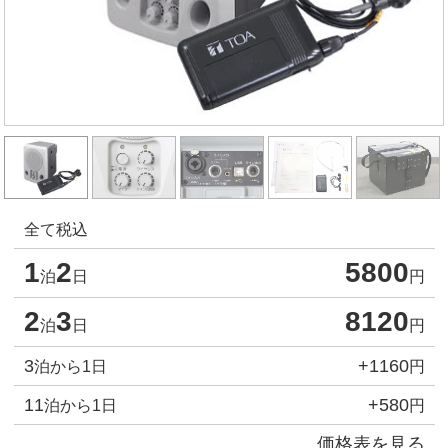
全て税込
1
2
5800
泊
日
円
2
3
8120
泊
日
円
3
+1160
泊から1日
円
11
+580
泊から1日
円
価格表を見る