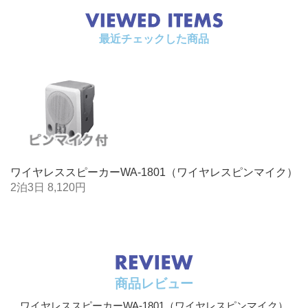
歪率
5%以下（定格出力時）
入力
ワイヤレスマイク：1回路
最近チェックした商品
有線マイク：1回路 -50 dB（＊1） 2kΩ 不平衡
XLR-3-31相当品／ホーンジャック共用型
適合マイクインピーダンス：600Ω
ライン入力：-14 dB（＊1） 2 kΩ 不平衡 モノラ
ルホーンジャック
-10dB（＊1）2kΩ 不平衡 ステレオミニジャック
（ミキシング）
USBポート（＊2）
外部出力
-14dB（＊1） 1０ kΩ 不平衡 ホーンジャック
ワイヤレススピーカーWA-1801（ワイヤレスピンマイク）
2泊3日 8,120円
SN比
70dB以上（定格出力比，IEC-Aカーブ）
アンテナ方
内蔵アンテナ
式
スピーカー
12cmフルレンジスピーカー 防磁型
方式
商品レビュー
使用温度範
0℃～+40℃
ワイヤレススピーカーWA-1801（ワイヤレスピンマイク）
囲