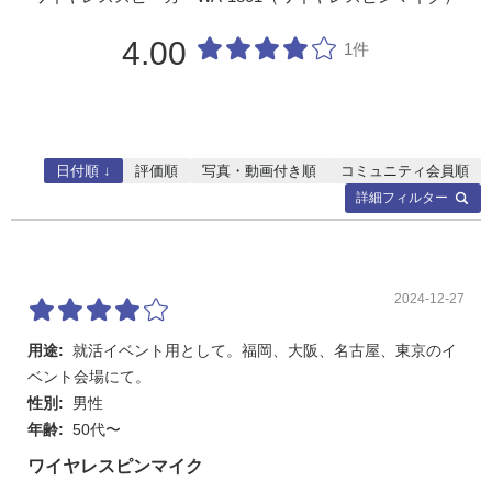
消費電力
37W(定格出力時),25W(電気用品安全法による)
4.00
1件
寸法(W × H
175 × 236.6 × 208.5 mm
× D)
質量
3.7kg
日付順 ↓
評価順
写真・動画付き順
コミュニティ会員順
詳細フィルター
2024-12-27
用途:
就活イベント用として。福岡、大阪、名古屋、東京のイ
ベント会場にて。
性別:
男性
年齢:
50代〜
ワイヤレスピンマイク