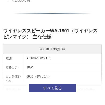
ワイヤレススピーカーWA-1801（ワイヤレス
ピンマイク） 主な仕様
WA-1801 主な仕様
電源
AC100V 50/60Hz
定格出力
10W
出力音圧レ
89dB（1W，1m）
ベル
受信周波数
（B型30波のうち1波選択）806.125～809.750MHz
周波数特性
100Hz～15kHz