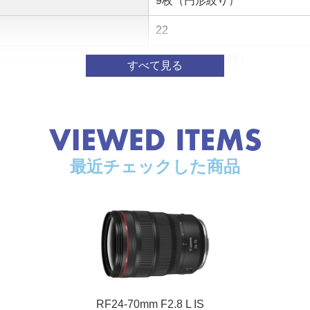
9枚（円形絞り）
22
0.21m（24mm時）
0.30倍（32mm時）
82mm
φ88.5×125.7mm
最近チェックした商品
約900g
RF24-70mm F2.8 L IS