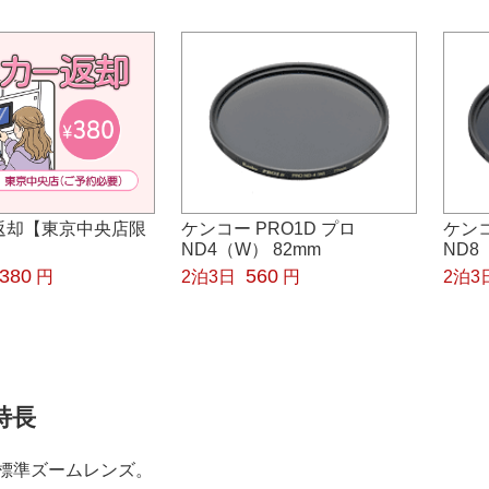
返却【東京中央店限
ケンコー PRO1D プロ
ケンコ
ND4（W） 82mm
ND8
380
560
円
2泊3日
円
2泊3
の特長
標準ズームレンズ。