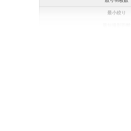
絞り羽枚数
最小絞り
最短撮影距離
最大撮影倍率
フィルター径
最大径×長さ
質量