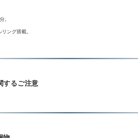
段分。
ルリング搭載。
M に関するご注意
同梱物