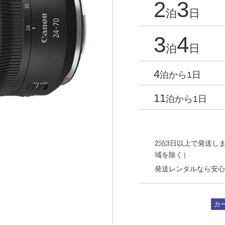
2
3
泊
日
3
4
泊
日
4
泊から1日
11
泊から1日
2泊3日以上で発送しま
域を除く）
発送レンタルなら安心
カ