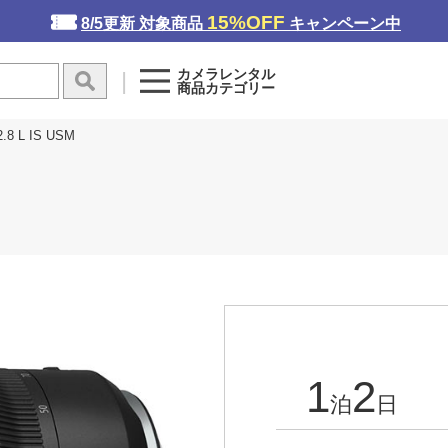
15%OFF
8/5更新 対象商品
キャンペーン中
カメラレンタル
商品カテゴリー
.8 L IS USM
1
2
泊
日