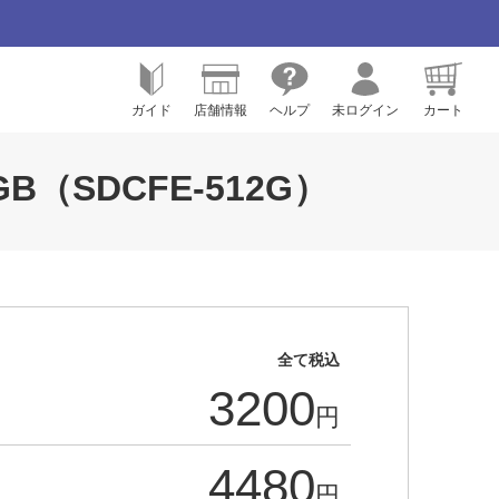
ガイド
店舗情報
ヘルプ
未ログイン
カート
2GB（SDCFE-512G）
全て税込
3200
円
4480
円