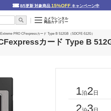
15%OFF
8/5更新 対象商品
キャンペーン中
カメラレンタル
商品カテゴリー
treme PRO CFexpressカード Type B 512GB（SDCFE-512G）
Fexpressカード Type B 51
1
2
泊
日
2
3
泊
日