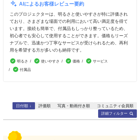
×H)
AIによるお客様レビュー要約
このプロジェクターは、明るさと使いやすさが特に評価され
質量
約2.5kg
ており、さまざまな場面での利用において高い満足度を得て
RGB 信号対応解
アナログ：UXGA、SXGA+、SXGA、WXGA
います。接続も簡単で、付属品もしっかり整っているため、
像度
+、WXGA（リアル対応）、XGA、SVGA、V
初心者でも安心して使用することができます。価格もリーズ
GA
ナブルで、迅速かつ丁寧なサービスが受けられるため、再利
デジタル：UXGA、SXGA+、SXGA、WXGA
+、WXGA（リアル対応）、XGA、SVGA、V
用を希望する方が多いのも納得です。
GA
明るさ
使いやすさ
価格
サービス
アナログビデオ対
NTSC/PAL/SECAM
付属品
応信号
デジタルビデオ対
1080p/1080i、720p、480p/480i
応信号
走査周波数
アナログRGB：水平15～92kHz、垂直50～85H
日付順 ↓
評価順
写真・動画付き順
コミュニティ会員順
z
詳細フィルター
デジタルRGB：水平15～75kHz、垂直24Hz/30
Hz/50Hz/60Hz
投写レンズ
明るさ：F：1.49～1.72
焦点距離：f(mm)：16.9～20.28