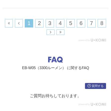
​1
​2
​3
​4
​5
​6
​7
​8
EB-W05（3300ルーメン） に関するFAQ
質問する
ご質問お待ちしております。