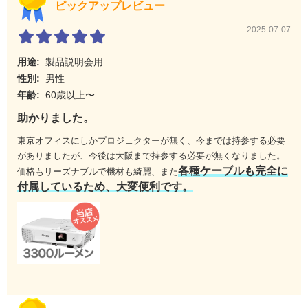
ピックアップレビュー
倍率：1.2
ズーム：手動
2025-07-07
フォーカス：手動
光源 出力
210W UHE
用途:
製品説明会用
性別:
男性
動作温度
5～35℃
年齢:
60歳以上〜
電源
AC100～120V/200～240V ±10％ 50/60Hz
助かりました。
消費電力
ノーマル：296W/エコ：211W/待機時：0.2W
東京オフィスにしかプロジェクターが無く、今までは持参する必要
がありましたが、今後は大阪まで持参する必要が無くなりました。
映像入出力端子
IN：ミニD-Sub15pin、RCA、HDMI
各種ケーブルも完全に
価格もリーズナブルで機材も綺麗、また
OUT：-
付属しているため、大変便利です。
音声入出力端子
IN：RCA[R/L]
OUT：-
制御入出力端子
USB端子タイプB(USBディスプレイ用、
プロジェクター制御用)（注4）（注5）
PCカードスロッ
-
ト