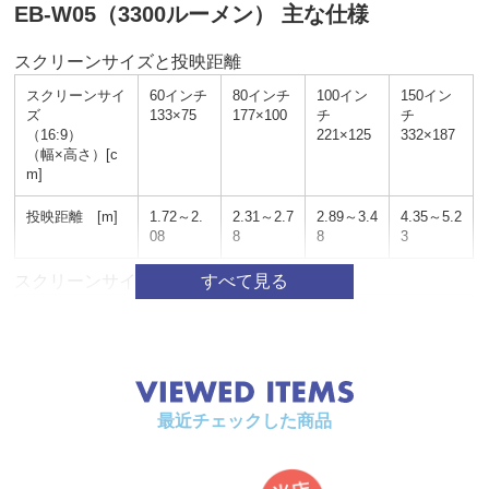
EB-W05（3300ルーメン） 主な仕様
スクリーンサイズと投映距離
スクリーンサイ
60インチ
80インチ
100イン
150イン
ズ
133×75
177×100
チ
チ
（16:9）
221×125
332×187
（幅×高さ）[c
m]
投映距離 [m]
1.72～2.
2.31～2.7
2.89～3.4
4.35～5.2
08
8
8
3
スクリーンサイズと投映距離
スクリーンサイ
60インチ
80インチ
100イン
150イン
ズ
122×91
163×122
チ
チ
（4:3）
203×152
305×229
（幅×高さ）[c
m]
最近チェックした商品
投映距離 [m]
1.90～2.
2.55～3.0
3.19～3.8
4.80～5.7
29
6
3
7