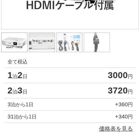
全て税込
1
2
3000
泊
日
円
2
3
3720
泊
日
円
3
+360
泊から1日
円
31
+340
泊から1日
円
価格表を見る