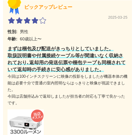
USBストレージ
USB端子タイプA
ピックアップレビュー
2025-03-25
スピーカー
2W
性別:
男性
年齢:
60歳以上〜
まずは梱包及び配送がきっちりとしていました。
取扱説明書や付属接続ケーブル等が間違いなく収納さ
れており､返却用の発送伝票や梱包テープも同梱されて
いて返却時の手続きに安心感がありました。
今回は100インチスクリーンに映像の投影をしましたが機器本体の機
能は必要十分で普通の室内照明ならはっきりと映像が視認できまし
た。
今回は店舗持込みで返却しましたが担当者の対応も丁寧で良かった
です。