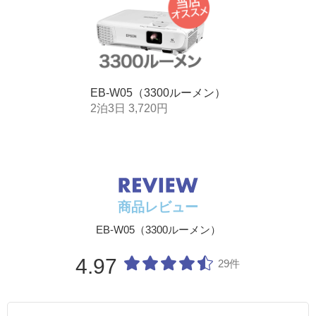
解像度
WXGA
方式
3LCD（三原色液晶シャッタ式投映方式）
有効光束 （白の
3300lm
明るさ：lm）
EB-W05（3300ルーメン）
（注1）
2泊3日 3,720円
カラー光束
3300lm
（カラーの明る
さ：lm）
コントラスト比
15,000：1（注2）
液晶パネルサイズ
0.59
商品レビュー
(対角：型)
EB-W05（3300ルーメン）
液晶パネル画素数
1280×800×3
(横×縦×枚数)
4.97
29件
色再現性
フルカラー（10億7000万色）
本体サイズ(W×D
302×234×77（mm）