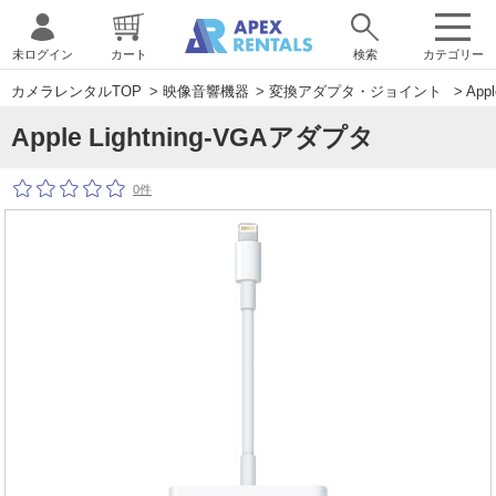
未ログイン
カート
検索
カテゴリー
カメラレンタルTOP
>
映像音響機器
>
変換アダプタ・ジョイント
> App
Apple Lightning-VGAアダプタ
0件