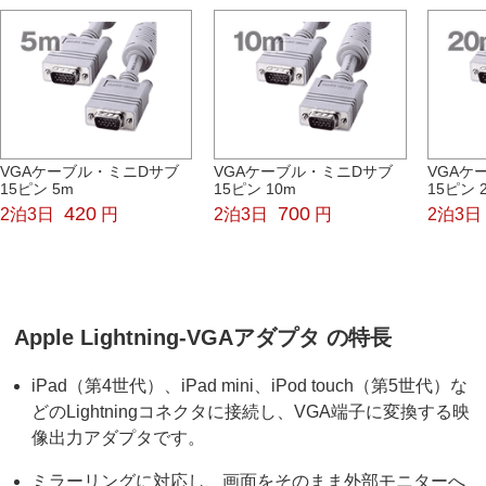
VGAケーブル・ミニDサブ
VGAケーブル・ミニDサブ
VGAケ
15ピン 5m
15ピン 10m
15ピン 
420
700
2泊3日
円
2泊3日
円
2泊3日
Apple Lightning-VGAアダプタ の特長
iPad（第4世代）、iPad mini、iPod touch（第5世代）な
どのLightningコネクタに接続し、VGA端子に変換する映
像出力アダプタです。
ミラーリングに対応し、画面をそのまま外部モニターへ