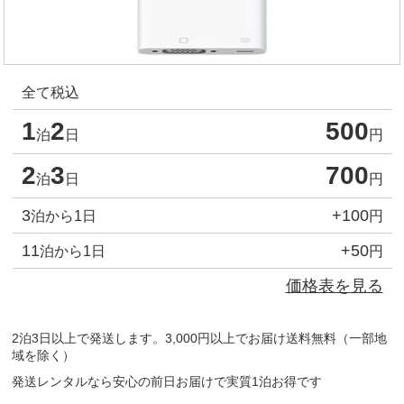
全て税込
1
2
500
泊
日
円
2
3
700
泊
日
円
3
+100
泊から1日
円
11
+50
泊から1日
円
価格表を見る
2泊3日以上で発送します。3,000円以上でお届け送料無料（一部地
域を除く）
発送レンタルなら安心の前日お届けで実質1泊お得です