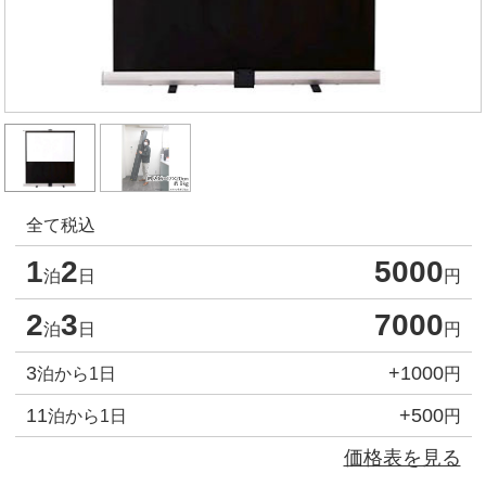
全て税込
1
2
5000
泊
日
円
2
3
7000
泊
日
円
3
+1000
泊から1日
円
11
+500
泊から1日
円
価格表を見る