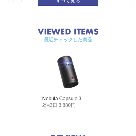
80インチ
2.13 m
90インチ
2.39 m
100インチ
2.65m
110インチ
2.92 m
最近チェックした商品
120インチ
3.18 m
サイ
高さ：約160mm｜直径：約78mm
ズ
重さ：約850g
ディ
ディスプレイ表示技術：0.23 インチ 1080p DMD, tableP
スプ
解像度：1920 x 1080画素
レイ
輝度：200ANSIルーメン (米国国家規格協会規格)
ランプ寿命：約30,000時間
Nebula Capsule 3
アスペクト比：16 : 9
2泊3日 3,880円
スローレシオ：120インチ@3.18 m / 100インチ@2.66m / 8
0インチ@2.13m / 60インチ@1.6m
オフセット：100%
フォーカス調整：オートフォーカス
プロジェクションモード：前面 / 背面