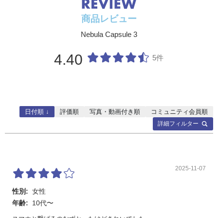
台形補正：垂直 (オート / マニュアル) | 水平 (オート/マニュ
アル)
商品レビュー
イン
HDMI：HDMI2.1 / ARC
Nebula Capsule 3
ター
フェ
ース
4.40
5件
ソフ
OS：Google TV
トウ
Googleアシスタント：サポート
ェア
Chromecast：サポート
OTA：サポート
App Store：Google Play
日付順 ↓
評価順
写真・動画付き順
コミュニティ会員順
オーディオデコード：Dolby Digital Plusサポート
詳細フィルター
HDR10：対応
ハー
CPU：クアッドコア ARM Cortex-A53
ドウ
GPU：クアッドコア G52MC1
ェア
RAM：2GB
2025-11-07
ROM：16GB
スピーカードライバー：8W
Wi-Fi：サポート
性別:
女性
Bluetooth：Bluetooth 5.1
年齢:
10代〜
ファンの駆動音：約28db