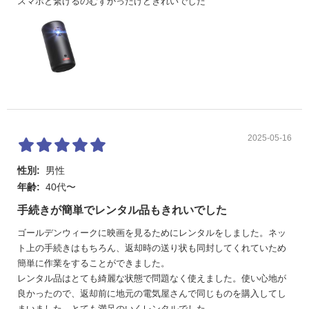
スマホと繋げるのむずかったけどきれいでした
投影
40-120インチ
画像
サイ
ズ
光源
LED
操作
同梱の赤外線リモコンとAndroid＆iOS用Nebula Connectリ
モコンアプリから操作可能です。 Nebula Capsule 3 本体か
らも一部の操作が可能です。
2025-05-16
性別:
男性
年齢:
40代〜
手続きが簡単でレンタル品もきれいでした
ゴールデンウィークに映画を見るためにレンタルをしました。ネッ
ト上の手続きはもちろん、返却時の送り状も同封してくれていため
簡単に作業をすることができました。
レンタル品はとても綺麗な状態で問題なく使えました。使い心地が
良かったので、返却前に地元の電気屋さんで同じものを購入してし
まいました。とても満足のいくレンタルでした。