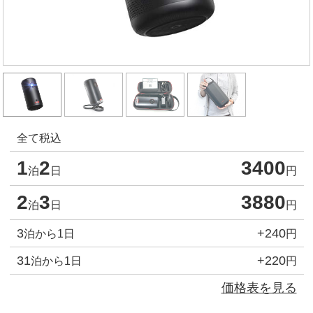
全て税込
1
2
3400
泊
日
円
2
3
3880
泊
日
円
3
+240
泊から1日
円
31
+220
泊から1日
円
価格表を見る