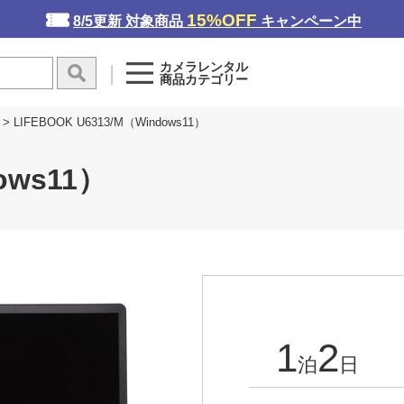
15%OFF
8/5更新 対象商品
キャンペーン中
カメラレンタル
商品カテゴリー
> LIFEBOOK U6313/M（Windows11）
ows11）
1
2
泊
日