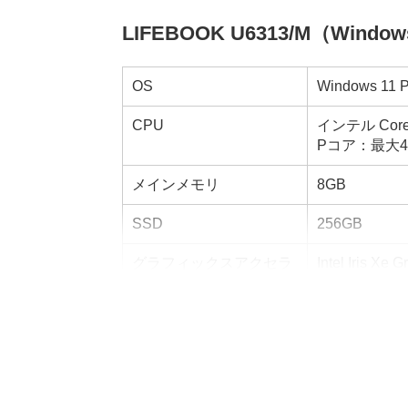
LIFEBOOK U6313/M（Wind
OS
Windows 11 
CPU
インテル Cor
Pコア：最大4.
メインメモリ
8GB
SSD
256GB
グラフィックスアクセラ
Intel Iris 
レータ
内蔵ディスプレイ
LEDバックラ
13.3型ワイド/
外部ディスプレイ表示
USB（Type