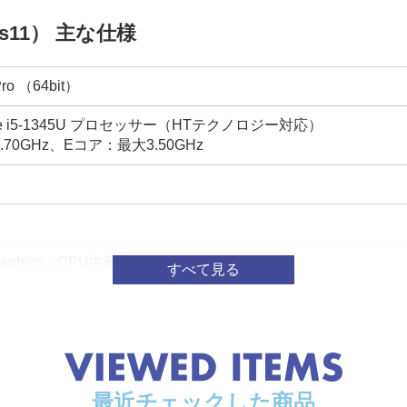
ows11） 主な仕様
Pro （64bit）
e i5-1345U プロセッサー（HTテクノロジー対応）
70GHz、Eコア：最大3.50GHz
Xe Graphics（CPU内蔵）
イト付TFTカラーLCD、フルHD（1920×1080ドット）、ア
16:9
-C）:最大3840×2160ドット、HDMI最大4096×2160ドット/ 最大
最近チェックした商品