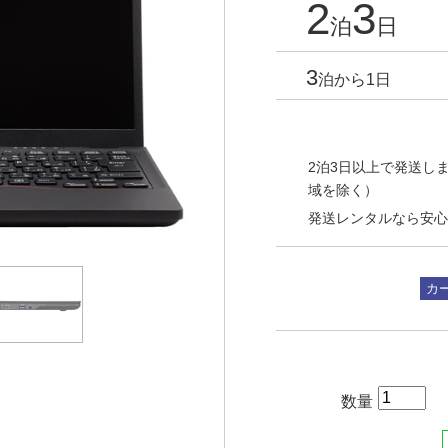
2
3
泊
日
3
泊から1日
2泊3日以上で発送しま
域を除く）
発送レンタルなら安心
カ
数量