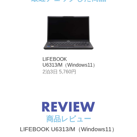
素数約92万画素）
 / 100BASE-TX / 10BASE-T準拠、Wakeup On LAN対応
.4Gbps）対応、IEEE802.11a/b/g/n/ac/ax準拠
5.1準拠
LIFEBOOK
U6313/M（Windows11）
メモリーカード×1スロット
2泊3日 5,760円
モリーカード（SDHC/SDXCメモリーカードを含む）、および
。SDIOカード、マルチメディアカードには対応しておりませ
端子×1、φ3.5mmステレオ・ミニジャック（マイク・ラインイ
SB3.2（Gen1）×1（左側面：電源オフUSB充電機能付）、USB3
3.2（Gen2）（DisplayPort Alternate Mode対応）×1（左側面
商品レビュー
LIFEBOOK U6313/M（Windows11）
B3.2（Gen1）×2
3.2（Gen2）（Display Port Alternate Mode対応）×1