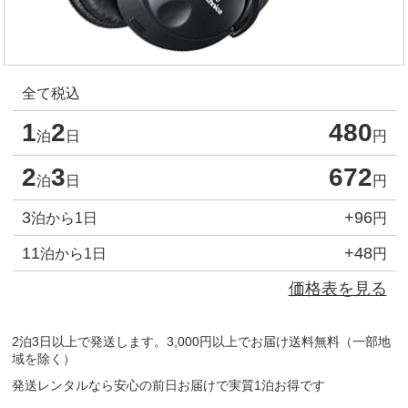
全て税込
1
2
480
泊
日
円
2
3
672
泊
日
円
3
+96
泊から1日
円
11
+48
泊から1日
円
価格表を見る
2泊3日以上で発送します。3,000円以上でお届け送料無料（一部地
域を除く）
発送レンタルなら安心の前日お届けで実質1泊お得です