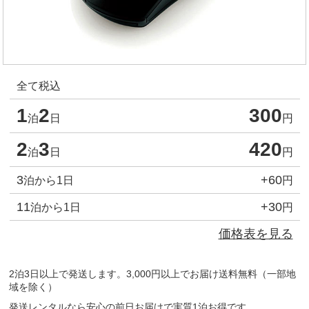
全て税込
1
2
300
泊
日
円
2
3
420
泊
日
円
3
+60
泊から1日
円
11
+30
泊から1日
円
価格表を見る
2泊3日以上で発送します。3,000円以上でお届け送料無料（一部地
域を除く）
発送レンタルなら安心の前日お届けで実質1泊お得です