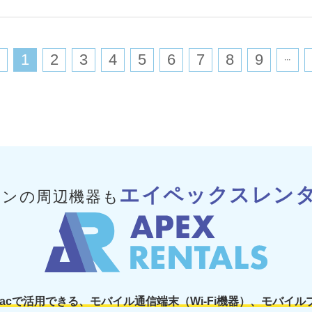
た梱包でそのまま返却出来
​1
​2
​3
​4
​5
​6
​7
​8
​9
エイペックスレン
コンの周辺機器も
コンやMacで活用できる、モバイル通信端末（Wi-Fi機器）、モバ