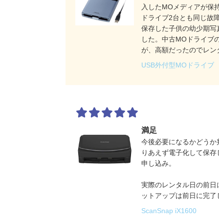
入したMOメディアが保
ドライブ2台とも同じ故障
保存した子供の幼少期写
した。中古MOドライブ
が、高額だったのでレン
た。全てバックアップで
USB外付型MOドライブ M
りがとうございます。
満足
今後必要になるかどうか
りあえず電子化して保存
申し込み。
実際のレンタル日の前日
ットアップは前日に完了
みに集中できたのが良か
ScanSnap iX1600