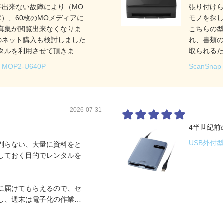
持出来ない故障により（MO
張り付け
）、60枚のMOメディアに
モノを探
真集が閲覧出来なくなりま
こちらの型
のネット購入も検討しました
れ、書類
タルを利用させて頂きまし
取られる
きたので助かりました。あ
のでも、
OP2-U640P
ScanSnap 
いわゆる
まい、天
ン、で作
scans
2026-07-31
く、且つ
ます。
4半世紀前
USB外付型
判らない、大量に資料をと
しておく目的でレンタルを
に届けてもらえるので、セ
し、週末は電子化の作業の
った。