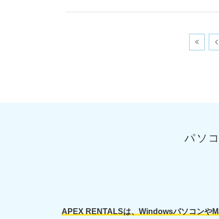
また、返却も送られてき
たので、便利。
パソ
APEX RENTALSは、Windowsパソ