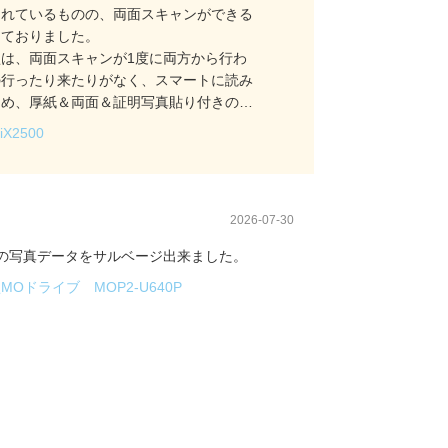
られているものの、両面スキャンができる
しておりました。
は、両面スキャンが1度に両方から行わ
の行ったり来たりがなく、スマートに読み
ため、厚紙＆両面＆証明写真貼り付きのも
大変スムーズにスキャンができました。
iX2500
複合機では、すぐに紙詰まりを起こしてし
板にセット→スキャン→裏返し→スキャ
業を途中まで実施していました。
napによる作業時間は、複合機よりも20倍も速
2026-07-30
スムーズに実施できたので大変満足してい
の写真データをサルベージ出来ました。
MOドライブ MOP2-U640P