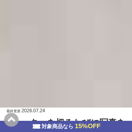
2026.07.24
最終更新
シャッターを切るたびに写真を
15%OFF
対象商品なら