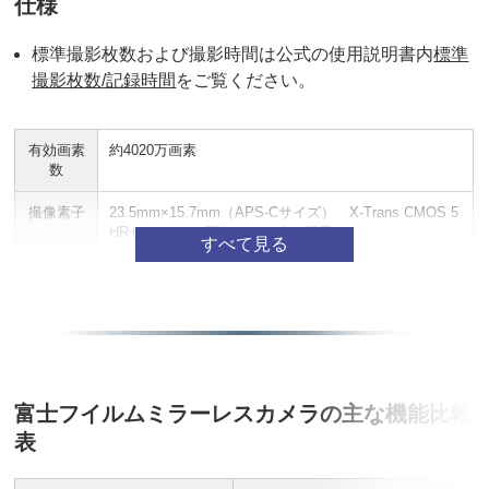
仕様
標準撮影枚数および撮影時間は公式の使用説明書内
標準
撮影枚数/記録時間
をご覧ください。
有効画素
約4020万画素
数
撮像素子
23.5mm×15.7mm（APS-Cサイズ） X-Trans CMOS 5
HRセンサー、 原色フィルター採用
センサー
圧電素子による超音波方式
クリーニ
ング
画像処理
X-Processor 5
エンジン
富士フイルムミラーレスカメラの主な機能比較
記録メデ
SDカード UHS-I/UHS-II対応、ビデオスピードクラスV
表
ィア
90対応
静止画記
DCF Ver.2.0準拠