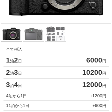
全て税込
1
2
6000
泊
日
円
2
3
10200
泊
日
円
3
4
12000
泊
日
円
4
1200
泊から1日
+
円
11
600
泊から1日
+
円