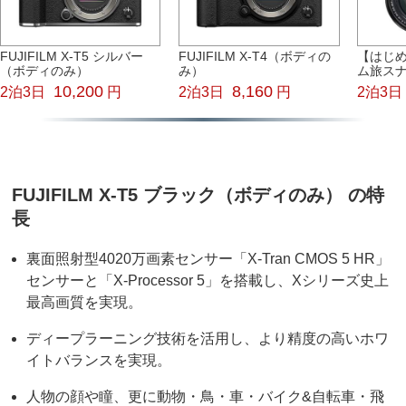
FUJIFILM X-T5 シルバー
FUJIFILM X-T4（ボディの
【はじ
（ボディのみ）
み）
ム旅ス
10,200
8,160
2泊3日
円
2泊3日
円
2泊3日
FUJIFILM X-T5 ブラック（ボディのみ） の特
長
裏面照射型4020万画素センサー「X-Tran CMOS 5 HR」
センサーと「X-Processor 5」を搭載し、Xシリーズ史上
最高画質を実現。
ディープラーニング技術を活用し、より精度の高いホワ
イトバランスを実現。
人物の顔や瞳、更に動物・鳥・車・バイク&自転車・飛