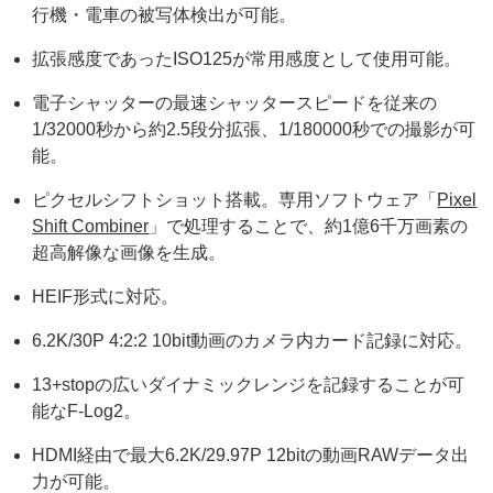
行機・電車の被写体検出が可能。
拡張感度であったISO125が常用感度として使用可能。
電子シャッターの最速シャッタースピードを従来の
1/32000秒から約2.5段分拡張、1/180000秒での撮影が可
能。
ピクセルシフトショット搭載。専用ソフトウェア「
Pixel
Shift Combiner
」で処理することで、約1億6千万画素の
超高解像な画像を生成。
HEIF形式に対応。
6.2K/30P 4:2:2 10bit動画のカメラ内カード記録に対応。
13+stopの広いダイナミックレンジを記録することが可
能なF-Log2。
HDMI経由で最大6.2K/29.97P 12bitの動画RAWデータ出
力が可能。