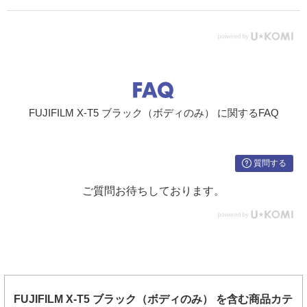
ー、シンクロターミナル
本体外形
［幅］129.5mm×［高さ］91mm×［奥行き］63.8mm
寸法・質
（最薄部37.9mm）、約476g
量（本体
のみ）
各注釈および仕様詳細は公式にてご確認ください。
X-
FUJIFILM X-T5 ブラック（ボディのみ） に関するFAQ
T5 主な仕様
質問する
ご質問お待ちしております。
FUJIFILM X-T5 ブラック（ボディのみ） を含む商品カテ