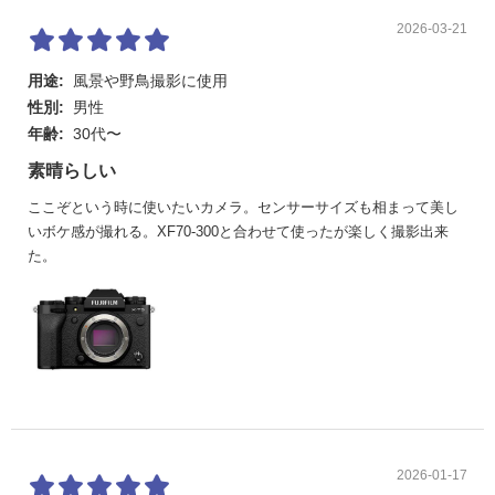
圧縮RAW+JPEG : 23枚）
CH連写 メカシャッター 約15コマ/秒（連続記録枚数
2026-03-21
JPEG: 119枚、圧縮RAW: 39枚、ロスレス圧縮RAW: 22
枚、非圧縮RAW : 19枚 圧縮RAW+JPEG : 27枚 ロ
用途:
風景や野鳥撮影に使用
スレス圧縮RAW+JPEG : 21枚 非圧縮RAW+JPEG : 1
9枚）
性別:
男性
プリ撮影 電子シャッター 約20コマ/秒 (1.29x クロップ)
年齢:
30代〜
（連続記録枚数 半押し中: 20枚、全押し後: 140枚）
素晴らしい
ドライブ
AEブラケティング、フィルムシミュレーションブラケ
モード
ティング、ダイナミックレンジブラケティング、ISO感
ここぞという時に使いたいカメラ。センサーサイズも相まって美し
度ブラケティング、ホワイトバランスブラケティン
いボケ感が撮れる。XF70-300と合わせて使ったが楽しく撮影出来
グ、フォーカスブラケティング、多重露出、HDR合
た。
成、アドバンストフィルター、ピクセルシフトマルチ
ショット
フォーカ
インテリジェントハイブリッドAF（TTLコントラストA
ス
F／位相差AF）
低輝度性能 コントラスト：-4.0EV、位相差：-7.0EV
XF50mmF1.0装着時
顔・瞳検出機能、被写体検出機能（動物/鳥/クルマ/バ
イク&自転車/飛行機/電車）
フラッシ
ガイドナンバー: GN約11(ISO200・m)/GN約8(ISO10
2026-01-17
ュ
0・m)