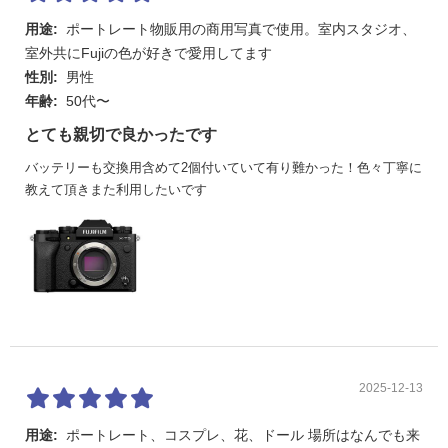
用途:
ポートレート物販用の商用写真で使用。室内スタジオ、
アクセサ
あり（TTLフラッシュ対応）
リーシュ
室外共にFujiの色が好きで愛用してます
ー
性別:
男性
年齢:
50代〜
ファイン
0.5型有機ELファインダー 約369万ドット、視野率約1
ダー
00%
とても親切で良かったです
液晶モニ
3.0型3方向チルト式タッチパネル付きTFTカラー液晶モ
バッテリーも交換用含めて2個付いていて有り難かった！色々丁寧に
ター
ニター、約184万ドット
教えて頂きまた利用したいです
動画
記録方式 MOV（HEVC/H.265, リニアPCM ステレオ (2
4bit/48KHzサンプリング)、MPEG-4 AVC/H.264、リニ
アPCM ステレオ (24bit/48KHzサンプリング)）、MP4
（MPEG-4 AVC/H.264, AAC）
動画圧縮方式 All Intra / Long GOP
記録画素数 フレームレート ビットレート
[6.2K(16:9)] 6240 x 3510 29.97p/25p/24p/23.98p 360
Mbps/200Mbps/100Mbps/50Mbps
[DCI4K HQ(17:9)] 4096 x 2160 29.97p/25p/24p/23.98p
360Mbps/200Mbps/100Mbps/50Mbps
2025-12-13
[4K HQ(16:9)] 3840 x 2160 29.97p/25p/24p/23.98p 3
60Mbps/200Mbps/100Mbps/50Mbps
用途:
ポートレート、コスプレ、花、ドール 場所はなんでも来
[DCI4K(17:9)] 4096 x 2160 59.94p/50p/29.97p/25p/24