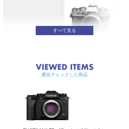
録方式
JPEG Exif Ver.2.32、 DPOF対応
RAW 14bit RAW (RAF独自フォーマット)
TIFF 8bit / 16bit RGB (カメラ内現像のみ)
HEIF 4:2:2 10bit
主な記録
［L］〈4:3〉 6864 x 5152 〈3:2〉 7728 x 5152 〈16:
画素数
9〉 7728 x 4344 〈1:1〉 5152 x 5152 〈5:4〉 6432x51
（ピクセ
52
X-T30 III
ル）
［M］〈4:3〉 4864 x 3648 〈3:2〉 5472 x 3648 〈16:
XF23mmF2.8 R WR レンズ
XF
9〉 5472 x 3080 〈1:1〉 3648 x 3648 〈5:4〉 4560x36
モデル名
キット
48
パノラマ撮影時：［L］(縦) 9600 x 2160 (横) 9600 x 14
センサー
APS-C X-Trans CMOS 4
APS
40
最近チェックした商品
有効画素数
約2610万画素
約4
デジタル
2.0x / 1.4x / OFF
テレコン
バーター
画像処理エンジン
X-Processor 5
X-P
撮影感度
静止画：ISO125～12800 (1/3step)、拡張モードISO64 /
連写(/秒）
約8コマ/約30コマ(電子シャ
約8
ISO80 / ISO100 / ISO25600 / ISO51200
ッター)
ッタ
動画：ISO125～12800 (1/3 step)、拡張モードISO2560
0
手ブレ補正
電子防振(動画のみ)
5
測光方式
TTL256分割測光 マルチ／スポット／アベレージ／中
ファインダー
0.39型有機EL 約236万ドッ
0.