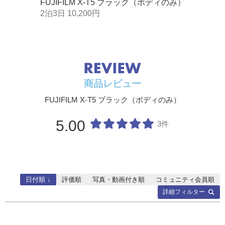
FUJIFILM X-T5 ブラック（ボディのみ）
央重点
ト
ト
2泊3日 10,200円
露出補正
静止画：-5.0EV～+5.0EV 1/3EVステップ
液晶モニター
3.0型バリアングル
3.
動画：-2.0EV～+2.0EV 1/3EVステップ
内蔵フラッシュ
ポップアップ式
-
手ブレ補
センサーシフト方式5軸補正
正
最大7.0段(CIPA規格準拠、ピッチ／ヨー方向、XF35m
記録メディア
SDカード
SD
mF1.4 R装着時）
電子防振（動画のみ）
商品レビュー
ブレ防止モードブースト（動画のみ）
対応バッテリー
NP-W126S（1260mAh）
NP
FUJIFILM X-T5 ブラック（ボディのみ）
主なシャ
メカニカルシャッター Pモード: 30秒～1/8000秒 Aモ
サイズ(WｘHｘD)(約)(本体
118.4mm×［高さ］82.8mm
12
ッタース
ード: 30秒～1/8000秒 S/Mモード: 15分～1/8000秒
のみ)
×［奥行き］46.8mm
×［
5.00
3件
ピード
バルブ: 最長60分
電子シャッター Pモード: 30秒～1/180000秒 Aモード:
質量(約)(本体のみ)
329g
39
30秒～1/180000秒 S/Mモード: 15分～1/180000秒 バ
ルブ: 1秒固定
動画 6.2K: 1/8000秒～1/24秒 DCI4K/4K: 1/8000秒～1/
4秒 FHD: 1/8000秒～1/4秒
日付順 ↓
評価順
写真・動画付き順
コミュニティ会員順
主な連写
CH連写 電子シャッター 約20コマ/秒 (1.29x クロップ)
詳細フィルター
（連続記録枚数 JPEG : 168枚 圧縮RAW : 72枚 ロ
スレス圧縮RAW : 41枚 非圧縮RAW : 23枚 圧縮RA
W+JPEG : 37枚 ロスレス圧縮RAW+JPEG : 31枚 非