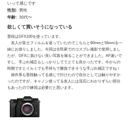
p/23.98p 360Mbps/200Mbps/100Mbps/50Mbps
いって感じです
[Full HD(16:9)] 1920 x 1080 59.94p/50p/29.97p/25p/24
性別:
男性
p/23.98p 360Mbps/200Mbps/100Mbps/50Mbps
年齢:
30代〜
[Full HD(16:9)ハイスピード動画] 1920 x 1080 240p/20
0p/120p/100p 360Mbps(記録時)/200Mbps(記録時)
欲しくて買いそうになっている
フィルム
19モード
普段はGFX100を使っています。
シミュレ
友人が富士フィルムを迷っていたのでこちらと90mmと56mmを一
ーション
緒にお借りしました。今回は古民家でのコスプレ撮影で使用しまし
モード
たが、GFXに負けない良い写真を撮ることができました。AF速いで
ホワイト
オート（ホワイト優先／AUTO／雰囲気優先）／色温度
すし、手ぶれ補正もしっかりしててとても良かったです。今からの
バランス
（ケルビン値）選択（2500K～10000K）／ プリセット
時期ですとイルミでも手持ちで勝負できそうな手ぶれ補正ですね！
（晴れ／日陰／蛍光灯１／蛍光灯２／蛍光灯３／電球
操作系も普段触ってる感じで行けたので自分としては触りやすか
／水中）
ったのですが、キャノン使ってる友人には流石にわかりずらい部分
もあったので練習は必要だと思います。
ワイヤレ
IEEE802.11a/b/g/n/ac (無線LAN 標準プロトコル)
ス転送部
Bluetooth
Bluetooth Ver. 4.2 (Bluetooth low energy)
入出力端
USB Type-C (USB3.2 Gen2x1)、HDMIマイクロ端子（T
子
ype D）、o3.5mmステレオミニジャック（マイク
用）、φ2.5mmリモートレリーズ端子、 ホットシュ