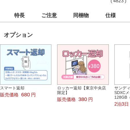
( 4823 )
特長
ご注意
同梱物
仕様
オプション
スマート返却
ロッカー返却【東京中央店
サンディス
限定】
SDXC
680
販売価格
円
128GB
380
販売価格
円
2泊3日