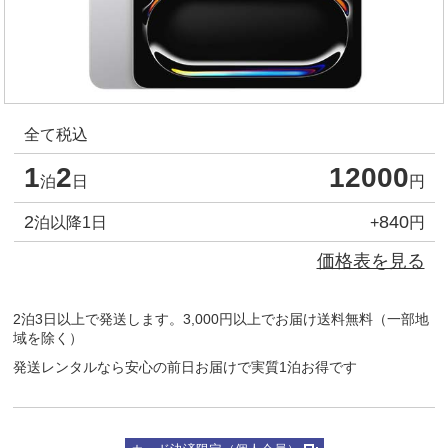
全て税込
1
2
12000
泊
日
円
2
840
泊以降1日
+
円
価格表を見る
2泊3日以上で発送します。3,000円以上でお届け送料無料（一部地
域を除く）
発送レンタルなら安心の前日お届けで実質1泊お得です