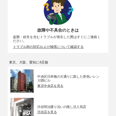
故障や不具合のときは
盗難・紛失を含むトラブルが発生した際はすぐにご連絡く
ださい。
トラブル時の対応および補償について確認する
東京、大阪、愛知に4店舗
中央区日本橋の大通りに面した茶色いレン
ガ調ビル
東京中央店を見る
渋谷明治通り沿いの推し活人気店
渋谷店を見る