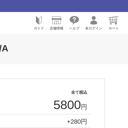
ガイド
店舗情報
ヘルプ
未ログイン
カート
/A
全て税込
5800
円
+
280
円