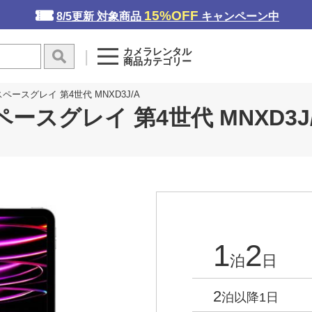
15%OFF
8/5更新 対象商品
キャンペーン中
カメラレンタル
商品カテゴリー
）スペースグレイ 第4世代 MNXD3J/A
スペースグレイ 第4世代 MNXD3J
1
2
泊
日
2
泊以降1日