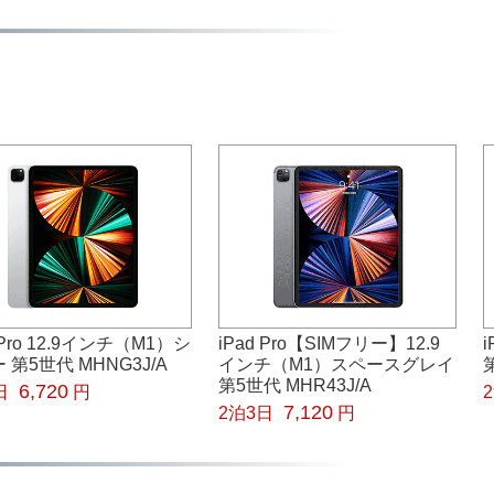
 Pro 12.9インチ（M1）シ
iPad Pro【SIMフリー】12.9
 第5世代 MHNG3J/A
インチ（M1）スペースグレイ
第5世代 MHR43J/A
6,720
日
円
7,120
2泊3日
円