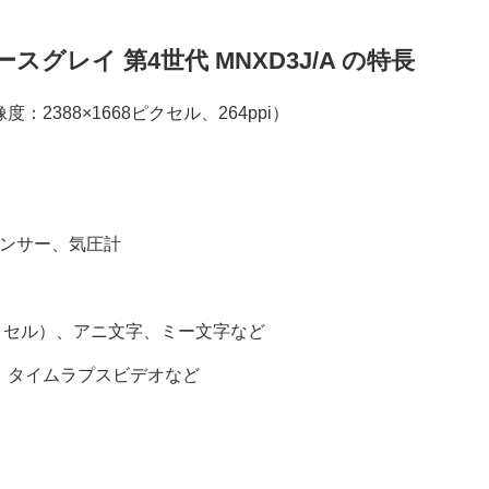
ペースグレイ 第4世代 MNXD3J/A の特長
像度：2388×1668ピクセル、264ppi）
センサー、気圧計
）
ガピクセル）、アニ文字、ミー文字など
ン、タイムラプスビデオなど