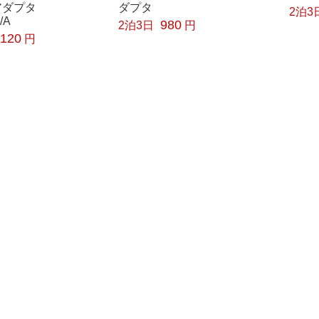
rtアダプタ
ダプタ
2泊3
/A
980
2泊3日
円
,120
円