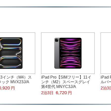
ro 13インチ（M4）ス
iPad Pro【SIMフリー】11イ
iPad
ク MVX23J/A
ンチ（M2）スペースグレイ
ルバー
第4世代 MNYC3J/A
0,920
円
2泊3
6,720
2泊3日
円