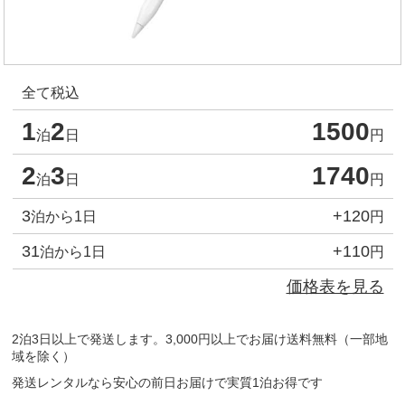
全て税込
1
2
1500
泊
日
円
2
3
1740
泊
日
円
3
+120
泊から1日
円
31
+110
泊から1日
円
価格表を見る
2泊3日以上で発送します。3,000円以上でお届け送料無料（一部地
域を除く）
発送レンタルなら安心の前日お届けで実質1泊お得です