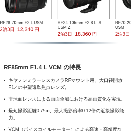
RF28-70mm F2 L USM
RF24-105mm F2.8 L IS
RF70-20
USM Z
USM
12,240
2泊3日
円
18,360
2泊3日
円
2泊3日
RF85mm F1.4 L VCM の特長
キヤノンミラーレスカメラRFマウント用、大口径開放
F1.4の中望遠単焦点レンズ。
非球面レンスによる画面全域における高画質化を実現。
最短撮影距離0.75m、最大撮影倍率0.12倍の近接撮影能
力。
VCM（ボイスコイルモーター）による高速・高精度な