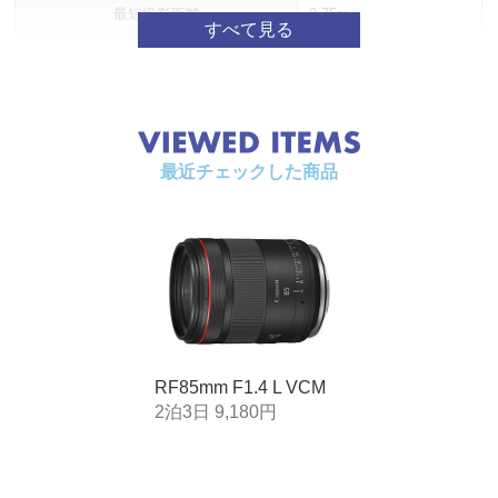
最短撮影距離
0.75m
最大撮影倍率
0.12倍
フィルター径
φ67mm
最大径×長さ
Φ約76.5×99.3mm
最近チェックした商品
質量
約636g
RF85mm F1.4 L VCM
2泊3日 9,180円