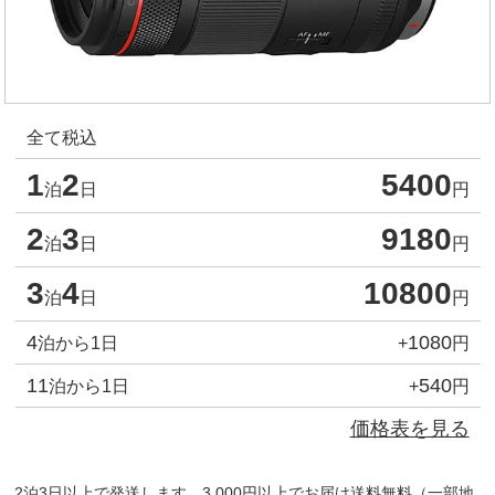
全て税込
1
2
5400
泊
日
円
2
3
9180
泊
日
円
3
4
10800
泊
日
円
4
1080
泊から1日
+
円
11
540
泊から1日
+
円
価格表を見る
2泊3日以上で発送します。3,000円以上でお届け送料無料（一部地