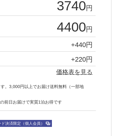
3740
円
4400
円
+
440
円
+
220
円
価格表を見る
す。3,000円以上でお届け送料無料（一部地
の前日お届けで実質1泊お得です
ード決済限定（個人会員）