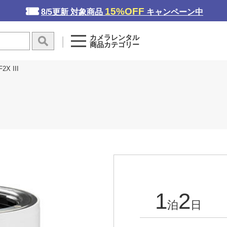
15%OFF
8/5更新 対象商品
キャンペーン中
カメラレンタル
商品カテゴリー
2X III
1
2
泊
日