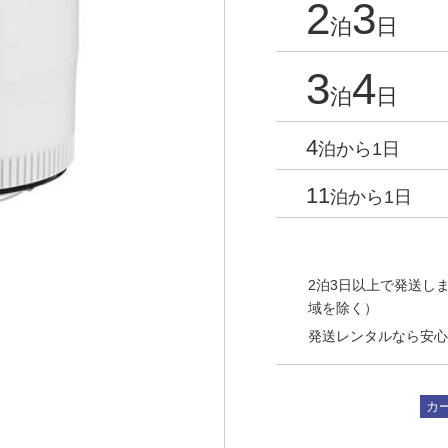
2
3
泊
日
3
4
泊
日
4
泊から1日
11
泊から1日
2泊3日以上で発送しま
域を除く）
発送レンタルなら安心
カ