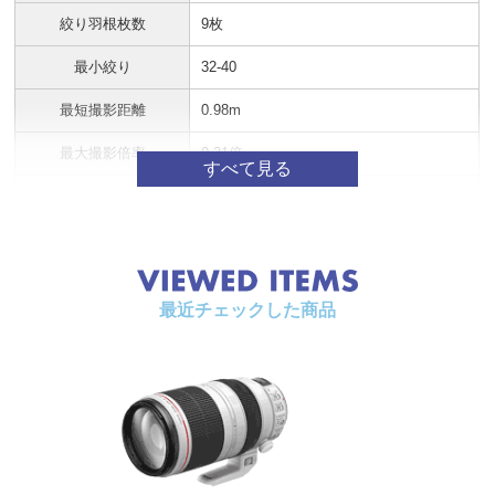
絞り羽根枚数
9枚
最小絞り
32-40
最短撮影距離
0.98m
最大撮影倍率
0.31倍
フィルター径
77mm
最大径×長さ
φ94×193mm
質量
1,640g（三脚座装着時）
最近チェックした商品