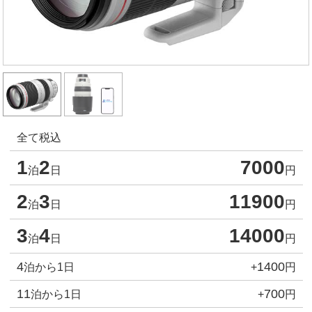
全て税込
1
2
7000
泊
日
円
2
3
11900
泊
日
円
3
4
14000
泊
日
円
4
1400
泊から1日
+
円
11
700
泊から1日
+
円