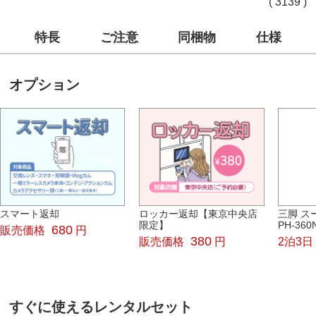
( 3139 )
特長
ご注意
同梱物
仕様
オプション
スマート返却
ロッカー返却【東京中央店
三脚 ス
限定】
PH-360
680
販売価格
円
380
販売価格
円
2泊3日
すぐに使えるレンタルセット