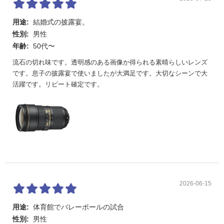
マウントアダ
AF駆動可
プターFT1適
用途:
結婚式の披露宴。
否
性別:
男性
寸法
約88.0mm（最大径）×154.5mm（レンズマウント
年齢:
50代〜
基準面からレンズ先端まで）
流石の切れ味です。透明感のある画像か得られる素晴らしいレンズ
です。息子の披露宴で使いましたが大満足です。大切なシーンで大
質量
約1070g
活躍です。リピート確定です。
2026-06-15
用途:
体育館でバレーボールの試合
性別:
男性