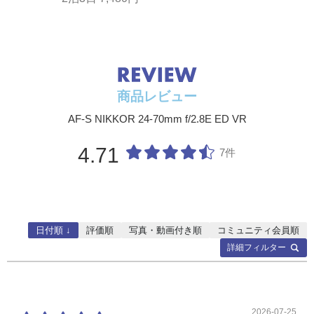
三脚使用時ブレ補正：有り
撮影距離目盛
∞～0.38m
最短撮影距離
0.41m（焦点距離24mm、28mm、70mm）、0.38
m（焦点距離35mm-50mm）
商品レビュー
最大撮影倍率
0.28倍
AF-S NIKKOR 24-70mm f/2.8E ED VR
絞り羽根枚数
9枚（円形絞り）
4.71
絞り方式
電磁絞りによる自動絞り
7件
最大絞り
f/2.8
最小絞り
f/22
日付順 ↓
評価順
写真・動画付き順
コミュニティ会員順
測光方式
開放測光
詳細フィルター
アタッチメン
82mm（P=0.75mm）
トサイズ（フ
ィルターサイ
ズ）
2026-07-25