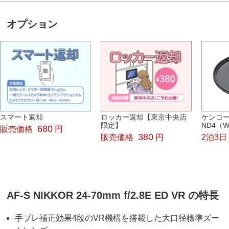
オプション
スマート返却
ロッカー返却【東京中央店
ケンコー
限定】
ND4（W
680
販売価格
円
380
販売価格
円
2泊3日
AF-S NIKKOR 24-70mm f/2.8E ED VR の特長
手ブレ補正効果4段のVR機構を搭載した大口径標準ズー