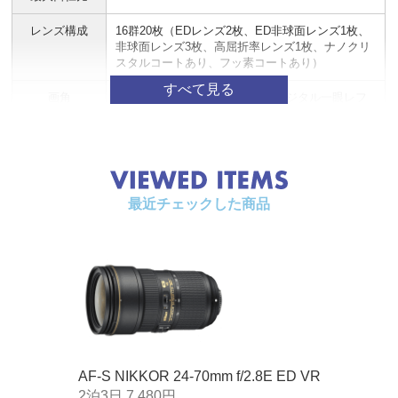
レンズ構成
16群20枚（EDレンズ2枚、ED非球面レンズ1枚、
非球面レンズ3枚、高屈折率レンズ1枚、ナノクリ
スタルコートあり、フッ素コートあり）
画角
84°-34°20′（FXフォーマットのデジタル一眼レフ
カメラ）
61°-22°50′（DXフォーマットのデジタル一眼レフ
カメラ）
焦点距離目盛
24、28、35、50、70mm
最近チェックした商品
撮影距離情報
カメラへの撮影距離情報を出力可能
ズーミング
ズームリングによる回転式
ピント合わせ
IF（ニコン内焦）方式、超音波モーターによるオ
ートフォーカス、マニュアルフォーカス可能
手ブレ補正
ボイスコイルモーター（VCM）によるレンズシフ
ト方式
手ブレ補正効果：4.0段※（CIPA規格準拠）
AF-S NIKKOR 24-70mm f/2.8E ED VR
VRモード：NORMAL/ACTIVE
2泊3日 7,480円