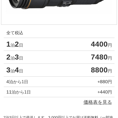
全て税込
1
2
4400
泊
日
円
2
3
7480
泊
日
円
3
4
8800
泊
日
円
4
880
泊から1日
+
円
11
440
泊から1日
+
円
価格表を見る
2泊3日以上で発送します。3,000円以上でお届け送料無料（一部地