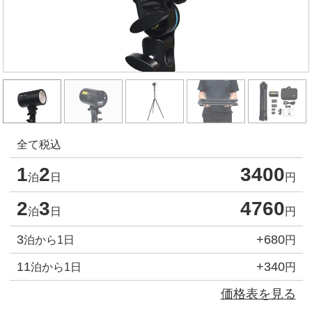
全て税込
1
2
3400
泊
日
円
2
3
4760
泊
日
円
3
+680
泊から1日
円
11
+340
泊から1日
円
価格表を見る