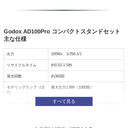
Godox AD100Pro コンパクトスタンドセット
主な仕様
出力
100Ws、1/256-1/1
リサイクルタイム
約0.01-1.5秒
発光回数
約360回
モデリングランプ（LE
最大出力1.8W（10段階）
D）
ワイヤレス機能
32ch、5グループ制御、最大受信範囲100
m
バッテリー
リチウムバッテリーパック（7.2V、2600
mAh）