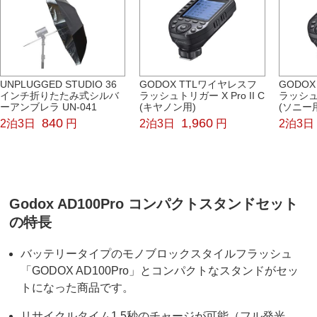
UNPLUGGED STUDIO 36
GODOX TTLワイヤレスフ
GODO
インチ折りたたみ式シルバ
ラッシュトリガー X Pro II C
ラッシュト
ーアンブレラ UN-041
(キヤノン用)
(ソニー
840
1,960
2泊3日
円
2泊3日
円
2泊3日
Godox AD100Pro コンパクトスタンドセット
の特長
バッテリータイプのモノブロックスタイルフラッシュ
「GODOX AD100Pro」とコンパクトなスタンドがセッ
トになった商品です。
リサイクルタイム1.5秒のチャージが可能（フル発光