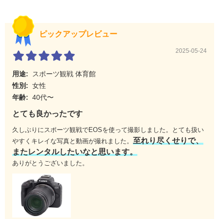
選択可能ポ
ポジション数：[静止画]最大4503ポジション（79×5
ジション
7）
[動画]最大3713ポジション（79×47）
ピックアップレビュー
測距輝度範
EV-4.0～20
囲（静止画
（F1.2 レンズ・中央測距点・ワンショットAF・常
2025-05-24
撮影時）
温・ISO100使用時）
用途:
スポーツ観戦 体育館
測距輝度範
EV-3.5～20
囲（動画撮
（F1.2レンズ・中央測距点・ワンショットAF・常
性別:
女性
影時）
温・ISO100・フルHD(29.97fps／25.00fps）使用
年齢:
40代〜
時）
とても良かったです
AFエリア
スポット1点AF、1点AF、領域拡大AF（上下左
右）、領域拡大AF（周囲）、全域AF、フレキシブ
久しぶりにスポーツ観戦でEOSを使って撮影しました。とても扱い
ルゾーンAF
至れり尽くせりで、
やすくキレイな写真と動画が撮れました。
またレンタルしたいなと思います。
露出制御
ありがとうございました。
測光方式
撮像素子の出力信号による384分割（24×16）測光
測光輝度範
[静止画撮影]EV-2～20（常温・ISO100）
囲
[動画撮影]EV0～20（常温・ISO100）