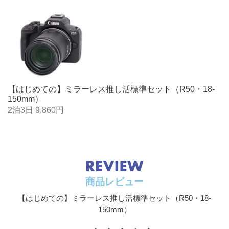
撮影時の画像処理
測距輝度範囲（静止画撮影
EV-4.0～20
EV
時）
ピクチャー
オート、スタンダード、ポートレート、風景、ディ
スタイル
テール重視、など
シャッター方式
電子先幕、電子シャッター
メ
幕
ホワイトバ
オート(雰囲気優先／ホワイト優先)、太陽光、日
ランス
陰、くもり、白熱電球、白色蛍光灯、ストロボ、マ
ボディー内手ブレ補正
-
あ
ニュアル、色温度指定(約2500～10000K)
ホワイトバランス補正、ホワイトバランスブラケテ
【はじめての】ミラーレス推し活標準セット（R50・18-
内蔵ストロボ
あり
-
ィング±3段（1段ステップ）
150mm）
2泊3日 9,860円
連続撮影速度
約12コマ／秒（電子先
約
画像の明る
オートライティングオプティマイザ機能搭載
幕）、約15コマ／秒（電
先
さ自動補正
子）
子
ノイズ低減
高感度撮影、長秒時露光に対応
1回の動画撮影上限時間
1時間
6
レンズ光学
周辺光量補正、色収差補正、フォーカスブリージン
記録メディア
SDメモリーカード
SD
補正
グ補正、歪曲収差補正、回折補正、デジタルレンズ
商品レビュー
オプティマイザ
バッテリー
LP-E17
LP
【はじめての】ミラーレス推し活標準セット（R50・18-
クリエイテ
プリセット
150mm）
ィブアシス
背景ぼかし（ぼかす／くっきり）、明るさ（暗く／
サイズ(WｘHｘD)
116.3ｘ85.5ｘ68.8mm
13
ト
明るく）、