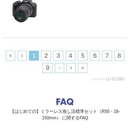
ボディー内手ブレ補正
手ブレ補正
非搭載
機構
ストロボ
内蔵ストロ
リトラクタブル式、手動ポップアップストロボ
ボ
ガイドナンバー約6（ISO100・m）/19.7（ISO100・
feet）
​1
​2
​3
​4
​5
​6
​7
​8
充電時間約5秒
​9
調光方式
E-TTL II 自動調光方式［評価調光（顔優先）／評価
調光／平均調光］、赤目緩和機能
ドライブ関係
ドライブモ
1枚撮影、高速連続撮影+、高速連続撮影、低速連続
ード
撮影、セルフタイマー
【はじめての】ミラーレス推し活標準セット（R50・18-
連続撮影速
高速連続撮影+ ：最高約12コマ／秒（電子先幕）、
150mm） に関するFAQ
度
最高約15コマ／秒（電子シャッター）
高速連続撮影：最高約7.6コマ／秒（電子先幕）、最
高約15コマ／秒（電子シャッター）