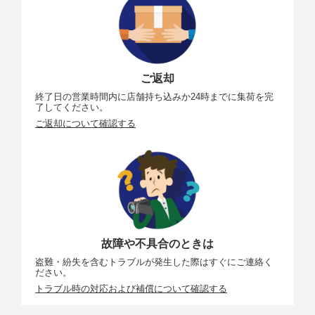
角度調整
バリアングル式 開き角：約0～175°、
回転角：（手前側）約0～90°（奥側）約0～180°
タッチパネ
静電容量方式
ル仕様
ダブルタップ操作でのメニュー拡大表示
ご返却
外部インターフェース
終了日の営業時間内に店舗持ち込みか24時までに集荷を完
了してください。
デジタル端
端子形状：USB Type-C
子
通信：Hi-Speed USB（USB 2.0）
ご返却について確認する
用途：パソコン／スマホ通信用
USB充電／給電用
HDMI出力端
タイプD（マイクロ）（解像度自動切り換え／HDMI
子
CEC非対応／接続するテレビのビデオ方式に合わせ
て、［NTSC］［PAL］を設定しないと、映像が表
示されない）
外部マイク
Φ3.5mmステレオミニジャック対応
故障や不具合のときは
入力端子
盗難・紛失を含むトラブルが発生した際はすぐにご連絡く
ださい。
Wi-Fi
トラブル時の対応および補償について確認する
準拠規格
IEEE 802.11b／g／n 相当