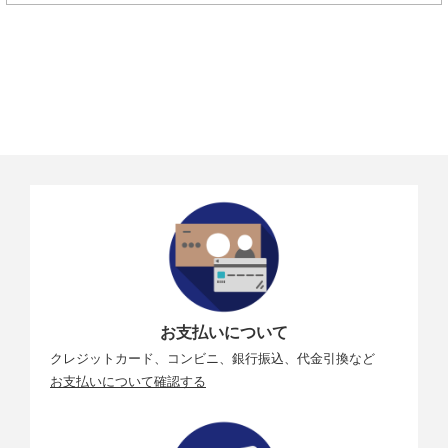
映像ビット
HDR PQ : OFF
レート
4K UHD（29.97／25.00／23.98fps）／IPB（標
準）：約120Mbps
4K UHD（29.97／25.00／23.98fps）／IPB（軽
量）：約60Mbps
フルHDハイフレームレート動画（119.88／100.00fp
s）／IPB（標準）：約120Mbps
フルHDハイフレームレート動画（119.88／100.00fp
s）／IPB（軽量）：約70Mbps
フルHD（59.94／50.00fps）／IPB（標準）：約60M
bps
フルHD（59.94／50.00fps）／IPB（軽量）：約35M
bps
1回の撮影上
[通常動画] 最大1時間00分00秒
限時間
[ハイフレームレート動画] 最大15分00秒
お支払いについて
要求カード
4K UHD（29.97／25.00／23.98）／IPB（標準）：U
クレジットカード、コンビニ、銀行振込、代金引換など
性能（書き
HSスピードクラス3以上
込み／読み
フルHD（119.88／100.00）／IPB（標準）：UHSス
お支払いについて確認する
取り速度）
ピードクラス3以上
ビデオ通話
対応