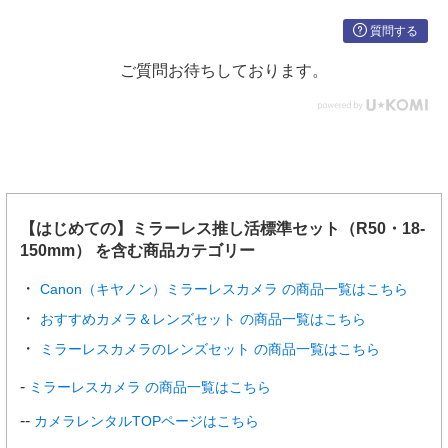
低速連続撮影：最高約3.0コマ／秒（電子先幕）、最
質問する
高約5.0コマ／秒（電子シャッター）
ご質問お待ちしております。
連続撮影可
JPEGラージ：約42枚
能枚数（電
HEIFラージ：約41枚
子先幕：約1
RAW：約7枚
2コマ／秒）
RAW＋JPEGラージ：約7枚
RAW＋HEIFラージ：約7枚
32GBカードを使用時
動画記録
【はじめての】ミラーレス推し活標準セット（R50・18-
記録形式
MP4
150mm） を含む商品カテゴリー
音声
AAC
Canon（キヤノン）ミラーレスカメラ の商品一覧はこちら
動画記録サ
4K UHD※／3840×2160（16：9）
おすすめカメラ＆レンズセット の商品一覧はこちら
イズ
フルHDハイフレームレート動画／1920×1080（16：
ミラーレスカメラのレンズセット の商品一覧はこちら
9）
フルHD／1920×1080（16：9）
ミラーレスカメラ の商品一覧はこちら
フルHDタイムラプス動画／1920×1080（16：9）
HDR動画／1920×1080（16：9）
カメラレンタルTOPページはこちら
クリエイティブフィルター／1920×1080（16：9）
※ 6Kオーバーサンプリングから生成