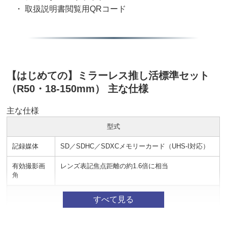
・ 取扱説明書閲覧用QRコード
【はじめての】ミラーレス推し活標準セット
（R50・18-150mm） 主な仕様
主な仕様
型式
記録媒体
SD／SDHC／SDXCメモリーカード（UHS-I対応）
有効撮影画
レンズ表記焦点距離の約1.6倍に相当
角
撮像素子
形式
CMOSセンサー