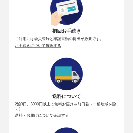
／ライブ配
※ カメラに映像の保存はできません。
信
録音
ステレオマイク内蔵(ウィンドカット機能）、外部ス
テレオマイク（マルチアクセサリーシューまたはΦ
3.5mmステレオミニジャック）
初回お手続き
ご利用には会員登録と確認書類の提出が必要です。
ファインダー
お手続きについて確認する
型式
OLEDカラー電子ビューファインダー
画面サイズ
0.39型／約236万ドット
／画素数
液晶モニター
形式
TFT式カラー液晶モニター
送料について
2泊3日、3000円以上で無料お届け＆前日着（一部地域を除
画面サイズ
3.0型（画面比率3：2）／約162万ドット
く）
／ドット数
送料・お届けについて確認する
視野角
上下左右ともに約170°