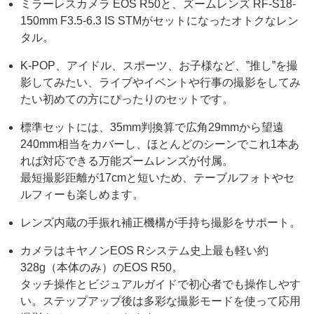
ミラーレスカメラ EOS R50と、ズームレンズ RF-S18-
150mm F3.5-6.3 IS STMがセットになったオトクなレン
タル。
K-POP、アイドル、スポーツ、お子様など、”推し”を撮
影してみたい、ライブやイベントや行事の撮影をしてみ
たい初めての方にぴったりのセットです。
標準セットには、35mm判換算で広角29mmから望遠
240mm相当をカバーし、ほとんどのシーンでこれ1本あ
れば対応できる万能ズームレンズが付属。
最短撮影距離が17cmと短いため、テーブルフォトやセ
ルフィーも楽しめます。
レンズ内蔵の手振れ補正機構が手持ち撮影をサポート。
カメラはキヤノンEOS Rシステム史上最も軽い約
328g（本体のみ）のEOS R50。
タッチ操作とビジュアルガイドで初心者でも操作しやす
い。ステップアップ後は多彩な撮影モードを使って応用