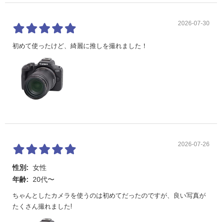
E-TTL ISO
対応
オート上限
可変制御
2026-07-30
シャッター
初めて使ったけど、綺麗に推しを撮れました！
型式
[静止画撮影]：電子制御式フォーカルプレーンシャ
ッター、撮像素子によるローリングシャッター
[動画撮影]：撮像素子によるローリングシャッター
シャッター
電子先幕、電子シャッター
方式
シャッター
[静止画撮影]
スピード
電子先幕設定時：1／4000～30秒（すべての撮影モ
ードを合わせて）、バルブ
2026-07-26
電子シャッター設定時：1／8000～30秒（すべての
撮影モードを合わせて）、バルブ
性別:
女性
[動画撮影]
動画自動露出：1／4000～1／25秒
年齢:
20代〜
動画Tv優先／マニュアル露出：1／4000～1／8秒
ちゃんとしたカメラを使うのは初めてだったのですが、良い写真が
たくさん撮れました!
X同調速度
電子先幕：1／250秒