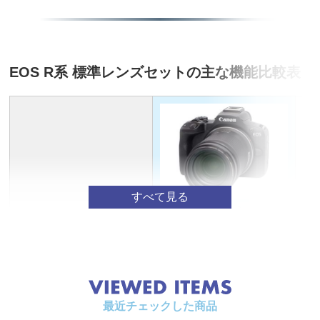
撮像画面サ
約22.3×14.9mm
イズ
カメラ部有
最大約2420万画素
効画素数
EOS R系 標準レンズセットの主な機能比較表
デュアルピ
対応
クセルCMO
S AF
記録形式
記録画像タ
静静止画：JPEG、HEIF、RAW、DPRAW、RAWバ
イプ
ースト、C-RAW
動画：ALL-I（タイムラプス動画）、IPB（標準）、I
【はじめての】ミラーレス
E
PB（軽量）
モデル名
推し活標準セット
記録画素数
L（ラージ）：約2400万（6000×4000）画素
カメラボディ
EOS R50
EO
（静止画）
M（ミドル）：約1060万（3984×2656）画素
S1（スモール1）：約590万（2976×1984）画素など
センサー
APS-C
AP
アスペクト
アスペクト比設定撮影可能（3：2、4：3、16：9、
最近チェックした商品
1：1）
有効画素数
約2420万画素
約3