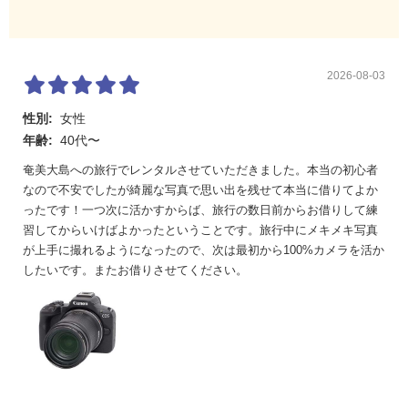
ISO感度の
[静止画撮影]
手動設定
常用ISO感度：ISO100～32000 拡張ISO感度（相
（推奨露光
当）：H（51200）
指数）
[動画撮影]
常用ISO感度：ISO100～1280 拡張ISO感度（相
2026-08-03
当）：H（16000～25600）
性別:
女性
ISO感度関
[静止画撮影]ISO感度の範囲、ISOオートの範囲、オ
年齢:
40代〜
連設定
ートの低速限界
[動画撮影]ISO感度の範囲、オートの上限、タイムラ
奄美大島への旅行でレンタルさせていただきました。本当の初心者
プスオートの上限
なので不安でしたが綺麗な写真で思い出を残せて本当に借りてよか
露出補正
1／3ステップ±3段
ったです！一つ次に活かすからば、旅行の数日前からお借りして練
習してからいけばよかったということです。旅行中にメキメキ写真
AEロック
自動：ワンショットAF時、合焦と同時にAEロック
が上手に撮れるようになったので、次は最初から100%カメラを活か
手動：P、Tv、Av、Mモード時、AEロックボタンに
したいです。またお借りさせてください。
よる（トグル式：再押しで解除、再々押しで解
除）。すべての測光方式で可能
フリッカー
対応
レス撮影
（静止画撮
影時）