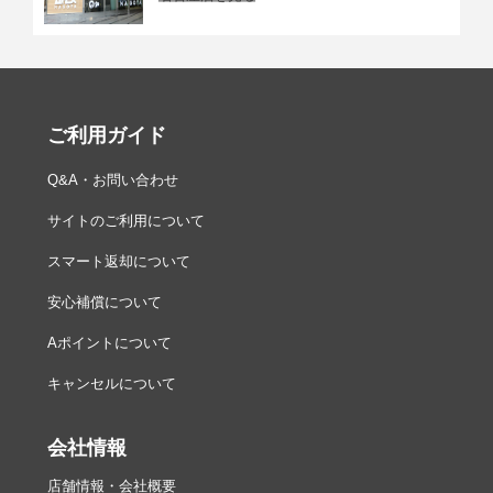
大きさ・質量
大きさ
約116.3（幅）×85.5（高さ）×68.8（奥行）mm
質量
約375g（バッテリー、カードを含む）／約328g（本
ご利用ガイド
体のみ）
Q&A・お問い合わせ
動作環境
サイトのご利用について
使用可能温
0℃～＋40℃
度
スマート返却について
使用可能湿
85％以下
安心補償について
度
Aポイントについて
各注釈および仕様詳細は公式にてご確認ください。
EOS
R50 主な仕様
キャンセルについて
会社情報
店舗情報・会社概要