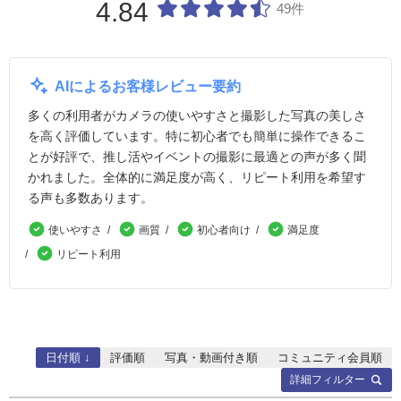
コントラスト（弱め/強め）、鮮やかさ（すっきり／
4.84
49件
質量(バッテリー・メモリー
約375g
約6
鮮やか）、
カード含む)
色あい1（ブルー／アンバー）、色あい2（マゼンタ
／グリーン）、モノクロ
AIによるお客様レビュー要約
オートフォーカス
多くの利用者がカメラの使いやすさと撮影した写真の美しさ
フォーカス
デュアルピクセル CMOS AF
を高く評価しています。特に初心者でも簡単に操作できるこ
方式
とが好評で、推し活やイベントの撮影に最適との声が多く聞
フォーカス
[静止画撮影]
かれました。全体的に満足度が高く、リピート利用を希望す
動作
AF動作：ワンショットAF、サ－ボAF、シーンイン
る声も多数あります。
テリジェントオート時は被写体に応じてワンショッ
トAFからサーボAFに自動切り換え
使いやすさ
画質
初心者向け
満足度
手動ピント合わせ：対応
[動画撮影]
リピート利用
AF動作：ワンショットAF、動画サーボAF
手動ピント合わせ：対応
自動選択時A
測距エリア：横：約100%、縦：約100%
Fエリア分割
[静止画]最大651分割（31×21）、[動画]最大527分割
数
（31×17）
日付順 ↓
評価順
写真・動画付き順
コミュニティ会員順
詳細フィルター
AFフレーム
測距エリア：横：約90%、縦：約100%