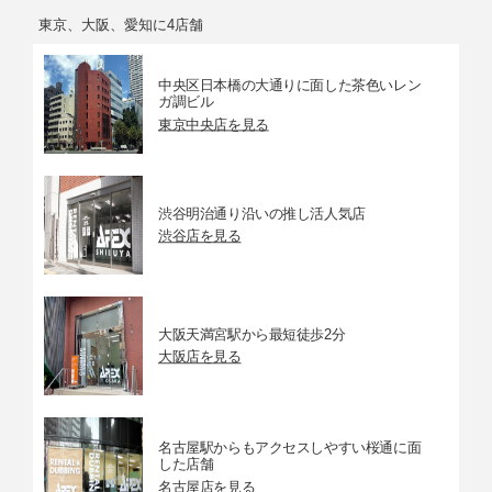
東京、大阪、愛知に4店舗
接続方法
カメラアクセスポイントモード、インフラストラク
チャーモード
中央区日本橋の大通りに面した茶色いレン
Bluetooth
ガ調ビル
東京中央店を見る
準拠規格
Bluetooth Specification Version 4.2準拠 （Bluetooth
low energy technology）
電源関連
渋谷明治通り沿いの推し活人気店
渋谷店を見る
使用電池
バッテリーパックLP-E17、1個
撮影可能枚
ファインダー撮影：常温（＋23℃）約310枚
数の目安
モニター撮影：常温（＋23℃）約440枚
※ 新品・フル充電のバッテリーパック LP-E17使用
大阪天満宮駅から最短徒歩2分
時
大阪店を見る
動画撮影可
4K／IPB （標準） 29.97／25.00fps：常温（+2
能時間
3℃）約1時間00分
フルHD／IPB（標準）29.97／25.00fps ：常温（+2
3℃）約2時間00分
名古屋駅からもアクセスしやすい桜通に面
した店舗
※ 新品・フル充電のバッテリーパック LP-E17使用
時
名古屋店を見る