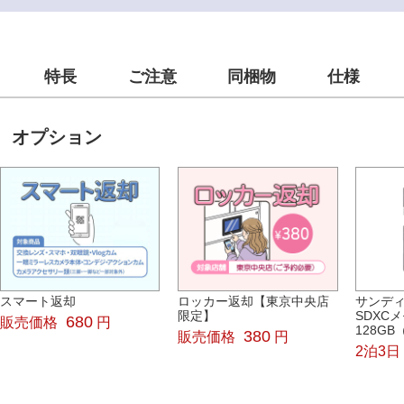
特長
ご注意
同梱物
仕様
オプション
スマート返却
ロッカー返却【東京中央店
サンディス
限定】
SDXC
680
販売価格
円
128GB
380
販売価格
円
2泊3日