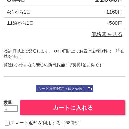
泊
日
円
4
1160
泊から1日
+
円
11
580
泊から1日
+
円
価格表を見る
2泊3日以上で発送します。3,000円以上でお届け送料無料（一部地
域を除く）
発送レンタルなら安心の前日お届けで実質1泊お得です
カード決済限定（個人会員）
数量
カートに入れる
スマート返却を利用する（680円）