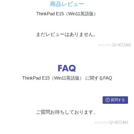
商品レビュー
その他のセ
パワーオン パスワード、ハードディスク パスワー
キュリティ
ド、スーパーバイザー パスワード、セキュリティ キ
ThinkPad E15（Win11英語版）
機能
ーホール
本体寸法
約 368 x 245 x 18.9mm
まだレビューはありません。
(幅×奥行き
×高さ)
質量(バッテ
約1.9kg～
リー・パッ
クを含む)
バッテリ
3セル リチウムイオンバッテリー(固定式)
ThinkPad E15（Win11英語版） に関するFAQ
ー・パック
質問する
ご質問お待ちしております。