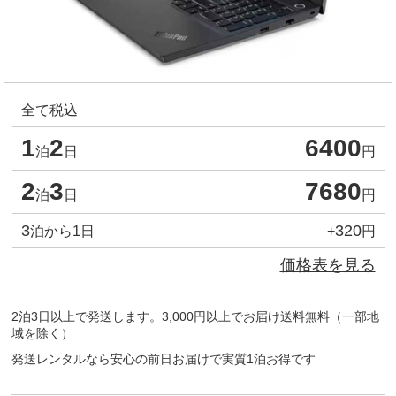
全て税込
1
2
6400
泊
日
円
2
3
7680
泊
日
円
3
320
泊から1日
+
円
価格表を見る
2泊3日以上で発送します。3,000円以上でお届け送料無料（一部地
域を除く）
発送レンタルなら安心の前日お届けで実質1泊お得です