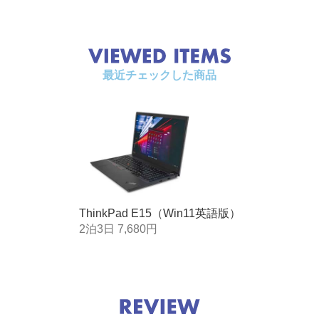
ディスプレ
LED バックライト付15.6型 FHD IPS 液晶 (1920 x 10
イ
80)、光沢なし
インターフ
HDMI x 1、RJ-45 x 1、マイクロホン/ヘッドホン・
最近チェックした商品
ェース(ポー
コンボ・ジャック
ト)
インターフ
USB 3.1 Gen1 Type-C x 1(Video-out 機能付き)（AC
ェース(US
アダプター兼用）、 USB 3.1 Gen1 x 2(内、Powered
Bポート)
USB x 1)、USB 2.0 x 1
内蔵カメラ
HD 720p カメラ
キーボード
バックライト、数値キーパッド、英語
ThinkPad E15（Win11英語版）
ポインティ
TrackPoint＋ThinkPadクリックパッド
2泊3日 7,680円
ング・デバ
イス
セキュリテ
あり
ィ・チップ
(TPM)