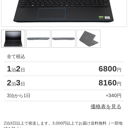
全て税込
1
2
6800
泊
日
円
2
3
8160
泊
日
円
3
340
泊から1日
+
円
価格表を見る
2泊3日以上で発送します。3,000円以上でお届け送料無料（一部地