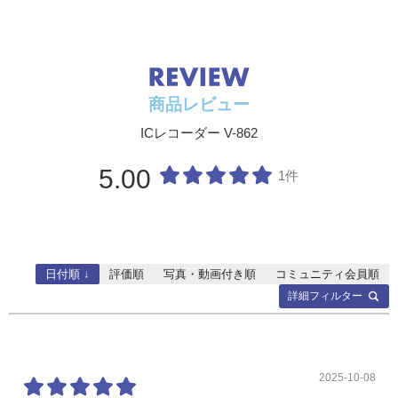
質量／使用
まず
温度
質量：77g 電池含む
使用温度：0～42℃
周波数特性
マイクジャック録音時：
128 kbps：40Hz～17kHz
商品レビュー
64 kbps mono：40Hz～15kHz
8 kbps mono：40Hz～3.5kHz
ICレコーダー V-862
内蔵マイク録音時：70Hz～17kHz
周波数特性の上限値は各録音モードによる
再生時：30Hz～20kHz
5.00
1件
周波数特性の上限値・下限値は各録音フォーマッ
トによる
日付順 ↓
評価順
写真・動画付き順
コミュニティ会員順
詳細フィルター
2025-10-08