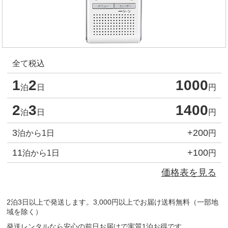
全て税込
1
2
1000
泊
日
円
2
3
1400
泊
日
円
3
+200
泊から1日
円
11
+100
泊から1日
円
価格表を見る
2泊3日以上で発送します。3,000円以上でお届け送料無料（一部地
域を除く）
発送レンタルなら安心の前日お届けで実質1泊お得です