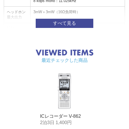
8 kbps mono：11.025kHz
ヘッドホン
3mW＋3mW（16Ω負荷時）
最大出力
記録メディ
内蔵型NAND FLASH メモリ 4GB
ア
microSDカード 2GB～32GBに対応
※ メモリー容量の一部を管理領域として使用して
いるため、実際に使用できる容量は少なくなります
スピーカー
タイプ：φ20mm丸型ダイナミックスピーカー内蔵
最近チェックした商品
実用最大出力：250mW（スピーカー8Ω）
マイクジャ
Ø3.5mm インピーダンス2kΩ
ック
イヤホンジ
Ø3.5mm インピーダンス8Ω以上
ャック
電源
規定電圧：3V
電池：単4形アルカリ乾電池2本またはニッケル水素
充電池2本（本体内充電はできません）
ICレコーダー V-862
2泊3日 1,400円
外形寸法／
外形寸法：111.5mm × 39mm × 18mm 最大突起部含