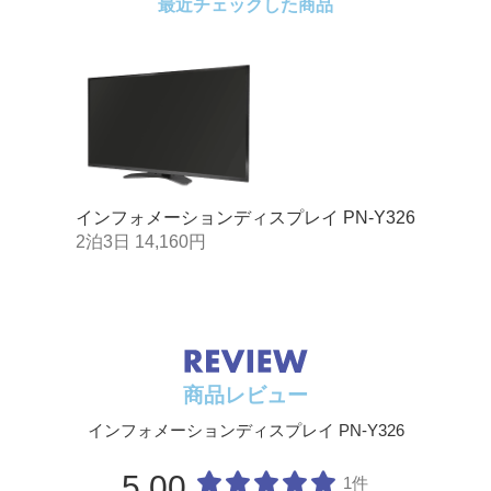
最近チェックした商品
チ
輝度（標
400cd/m2
準値）
※2
コントラ
1,100:1
スト（標
準値）
インフォメーションディスプレイ PN-Y326
視野角
左右178°/上下178°（コントラスト比≧1
2泊3日 14,160円
0）
表示画面
横698.4×縦392.0mm
サイズ
応答速度
10ms(Gray to Gray,Ave.)
商品レビュー
コンピュ
映像
アナログRGB(0.7Vp-p)［75Ω］、デジタ
ーター入
ル（DVI規格1.0準拠）
インフォメーションディスプレイ PN-Y326
力信号
同期
水平/垂直セパレート（TTL:正/負）
5.00
1件