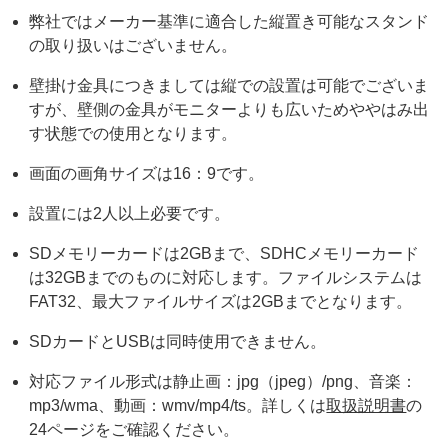
弊社ではメーカー基準に適合した縦置き可能なスタンド
の取り扱いはございません。
壁掛け金具につきましては縦での設置は可能でございま
すが、壁側の金具がモニターよりも広いためややはみ出
す状態での使用となります。
画面の画角サイズは16：9です。
設置には2人以上必要です。
SDメモリーカードは2GBまで、SDHCメモリーカード
は32GBまでのものに対応します。ファイルシステムは
FAT32、最大ファイルサイズは2GBまでとなります。
SDカードとUSBは同時使用できません。
対応ファイル形式は静止画：jpg（jpeg）/png、音楽：
mp3/wma、動画：wmv/mp4/ts。詳しくは
取扱説明書
の
24ページをご確認ください。