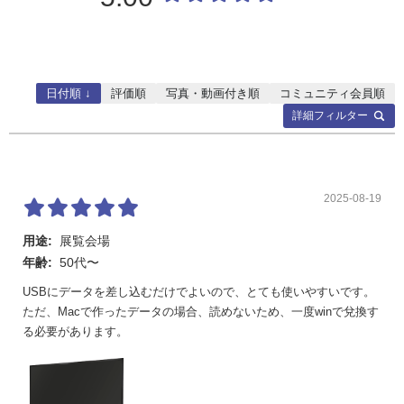
プラグ&
VESA DDC2B対応
プレイ
パワーマ
VESA DPMS準拠、DVI DMPM準拠
ネージメ
ント
日付順 ↓
評価順
写真・動画付き順
コミュニティ会員順
詳細フィルター
ビデオ信号方式
NTSC(3.58MHz)
入力端子
コンピュ
アナログミニD-sub15ピン（1系統）※
※3
ーター信
4、デジタルDVI-D24ピン（HDCP対応）
号
（1系統）
2025-08-19
コンポー
1系統※4
用途:
展覧会場
ネント映
像
年齢:
50代〜
USBにデータを差し込むだけでよいので、とても使いやすいです。
HDMI
1系統（1080ｐ対応）
ただ、Macで作ったデータの場合、読めないため、一度winで兌換す
RS-232C
D-sub9ピン（1系統）
る必要があります。
USBメモ
1系統（静止画/動画/音楽ファイル再生）
リー
※5、6)