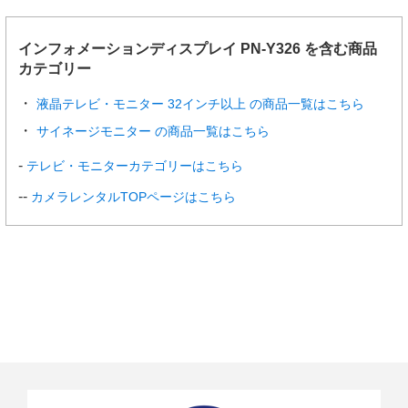
電源
AC100～240V 50/60Hz
連続稼働時間
24時間
インフォメーションディスプレイ PN-Y326 を含む商品
カテゴリー
消費電力
69W
液晶テレビ・モニター 32インチ以上 の商品一覧はこちら
周囲条件
使用温度
0～40℃
範囲※7
サイネージモニター の商品一覧はこちら
テレビ・モニターカテゴリーはこちら
使用湿度範囲
20～80%（結露なきこと）
カメラレンタルTOPページはこちら
外形寸法（ディスプレ
幅約724.5×奥行約56.0×高さ約424.0（m
イ部のみ）（突起部を
m）
除く）
質量
約6.0kg