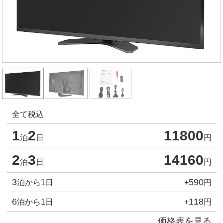
全て税込
1
2
11800
泊
日
円
2
3
14160
泊
日
円
3
590
泊から1日
+
円
6
118
泊から1日
+
円
価格表を見る