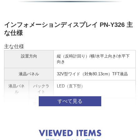
インフォメーションディスプレイ PN-Y326 主
な仕様
主な仕様
設置方向
縦（反時計回り）/横/水平上向き/水平下
向き
液晶パネル
32V型ワイド（対角80.13cm）TFT液晶
液晶パネ
バックラ
LED（直下型）
ル
イト
最大解像
1,920×1,080ドット
度
最大表示
約1,677万色
色
画素ピッ
水平0.364×垂直0.364(mm)