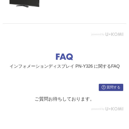
SDカード
1系統（静止画/動画/音楽ファイル再生）
※5
音声
φ3.5mmミニステレオジャック（2系統）
出力端子
コンピュ
デジタル DVI-D24ピン（HDCP対応）（1
※3
ーター信
系統）
号
RS-232C
D-sub9ピン（1系統）
音声
φ3.5mmミニステレオジャック（1系統）
インフォメーションディスプレイ PN-Y326 に関するFAQ
入出力端
LAN端子
10BASE-T/100BASE-TX（1系統）
子※3
質問する
スピーカー出力
5W＋5W
ご質問お待ちしております。
電源供給端子
5V、2A（USB TYPE A コネクター）
設置
VESA 4点留め（ピッチ200mm）（ネジ
M6）