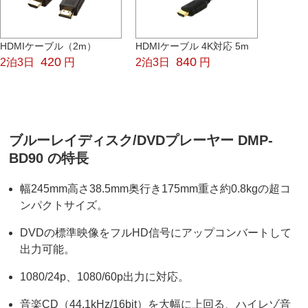
HDMIケーブル（2m）
HDMIケーブル 4K対応 5m
420
840
2泊3日
円
2泊3日
円
ブルーレイディスク/DVDプレーヤー DMP-
BD90 の特長
幅245mm高さ38.5mm奥行き175mm重さ約0.8kgの超コ
ンパクトサイズ。
DVDの標準映像をフルHD信号にアップコンバートして
出力可能。
1080/24p、1080/60p出力に対応。
音楽CD（44.1kHz/16bit）を大幅に上回る、ハイレゾ音