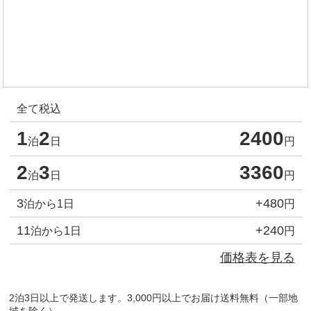
全て税込
1
2
2400
泊
日
円
2
3
3360
泊
日
円
3
+480
泊から1日
円
11
+240
泊から1日
円
価格表を見る
2泊3日以上で発送します。3,000円以上でお届け送料無料（一部地
域を除く）