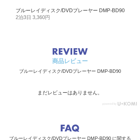
●DVD-R DL(JPEG、MP3、WAV、FLAC、WM
A、AAC、MKV、ALAC、DSD)
ブルーレイディスク/DVDプレーヤー DMP-BD90
●音楽CD(CD-DAフォーマット)
2泊3日 3,360円
●CD-R/RW(CD-DA、JPEG、MP3、WAV、FLA
C、WMA、AAC、MKV、ALAC)
出力端子
1系統(1080/24p・1080/60p・1080/60i・720/60
p・480/60p)
USB端子
1系統
商品レビュー
ブルーレイディスク/DVDプレーヤー DMP-BD90
まだレビューはありません。
ブルーレイディスク/DVDプレーヤー DMP-BD90 に関する