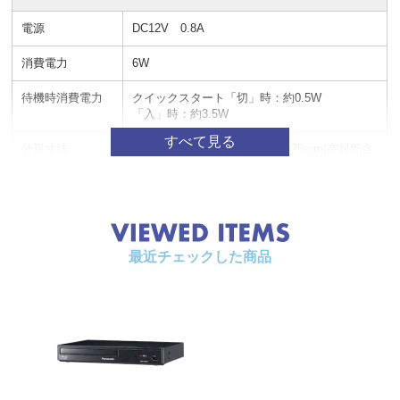
電源
DC12V 0.8A
消費電力
6W
待機時消費電力
クイックスタート「切」時：約0.5W
「入」時：約3.5W
外形寸法
幅245mm×高さ38.5mm×奥行175mm(突起部含
まず)
質量
0.8kg
再生可能ディス
●BD-RE Ver.2.1(片面1層/2層)(＊BD-RE(Ver.1.0)
ク(8cm・12cm)
は非対応)
最近チェックした商品
●BD-R Ver.1.1/1.2/1.3(片面1層/2層)、Ver.1.2LT
H/1.3LTH(片面1層)
●BD-Video[BONUSVIEW]
●DVD-RW/+RW(ファイナライズ済)
●DVD-R/+R(ファイナライズ済)
●DVD-R DL/+R DL(ファイナライズ済)
●DVD-Video
●DVD-R(JPEG、MP3、WAV、FLAC、WMA、
AAC、MKV、ALAC、DSD)