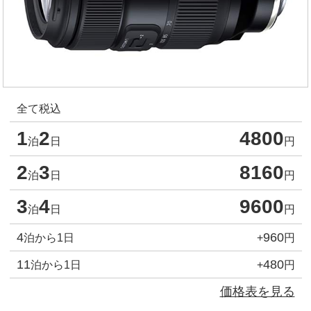
全て税込
1
2
4800
泊
日
円
2
3
8160
泊
日
円
3
4
9600
泊
日
円
4
960
泊から1日
+
円
11
480
泊から1日
+
円
価格表を見る