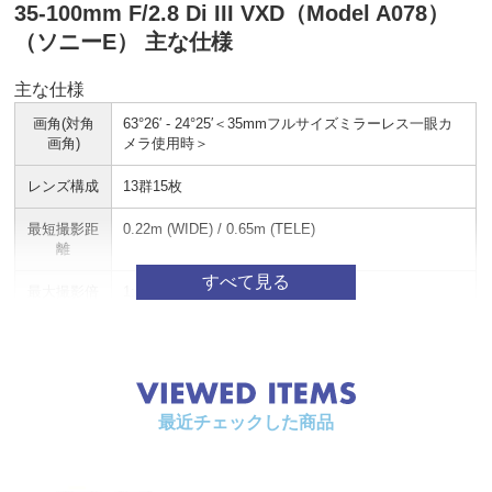
35-100mm F/2.8 Di III VXD（Model A078）
（ソニーE） 主な仕様
主な仕様
画角(対角
63°26′ - 24°25′＜35mmフルサイズミラーレス一眼カ
画角)
メラ使用時＞
レンズ構成
13群15枚
最短撮影距
0.22m (WIDE) / 0.65m (TELE)
離
最大撮影倍
1:3.3 (WIDE) / 1:5.9 (TELE)
率
フィルター
Φ67mm
径
最大径
Φ80.6mm
最近チェックした商品
長さ
119.2mm