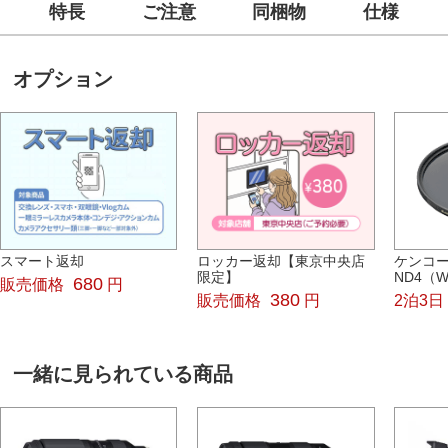
特長
ご注意
同梱物
仕様
オプション
スマート返却
ロッカー返却【東京中央店
ケンコー
限定】
ND4（W
680
販売価格
円
380
販売価格
円
2泊3日
一緒に見られている商品