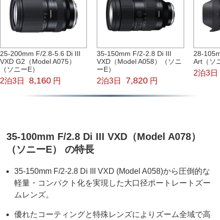
25-200mm F/2.8-5.6 Di III
35-150mm F/2-2.8 Di III
28-105
VXD G2（Model A075）
VXD（Model A058）（ソニ
Art（
（ソニーE）
ーE）
2泊3日
8,160
7,820
2泊3日
円
2泊3日
円
35-100mm F/2.8 Di III VXD（Model A078）
（ソニーE） の特長
35-150mm F/2-2.8 Di III VXD (Model A058)から圧倒的な
軽量・コンパクト化を実現した大口径ポートレートズー
ムレンズ。
優れたコーティングと特殊レンズによりズーム全域で高