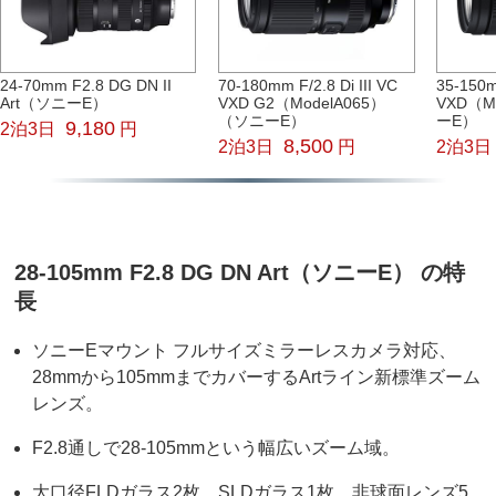
24-70mm F2.8 DG DN II
70-180mm F/2.8 Di III VC
35-150mm
Art（ソニーE）
VXD G2（ModelA065）
VXD（M
（ソニーE）
ーE）
9,180
2泊3日
円
8,500
2泊3日
円
2泊3日
28-105mm F2.8 DG DN Art（ソニーE） の特
長
ソニーEマウント フルサイズミラーレスカメラ対応、
28mmから105mmまでカバーするArtライン新標準ズーム
レンズ。
F2.8通しで28-105mmという幅広いズーム域。
大口径FLDガラス2枚、SLDガラス1枚、非球面レンズ5