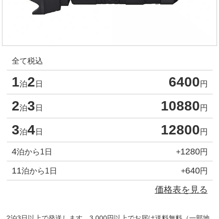
全て税込
1
2
6400
泊
日
円
2
3
10880
泊
日
円
3
4
12800
泊
日
円
4
1280
泊から1日
+
円
11
640
泊から1日
+
円
価格表を見る
2泊3日以上で発送します。3,000円以上でお届け送料無料（一部地