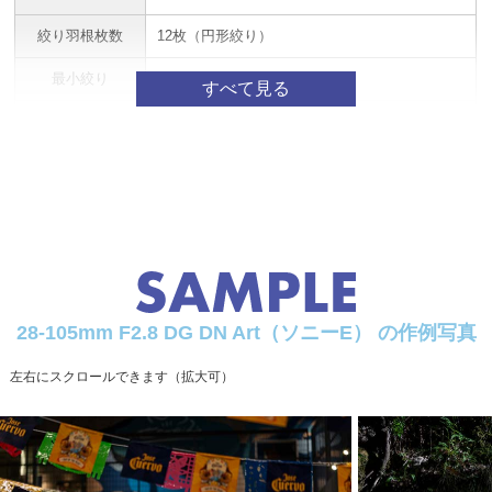
絞り羽根枚数
12枚（円形絞り）
最小絞り
F22
最短撮影距離
40cm
最大倍率
1:3.1（焦点距離105mm時）
フィルターサイ
φ82mm
ズ
最大径 x 長さ
φ87.8mm x 159.9mm
重さ
990g
28-105mm F2.8 DG DN Art（ソニーE） の作例写真
左右にスクロールできます（拡大可）