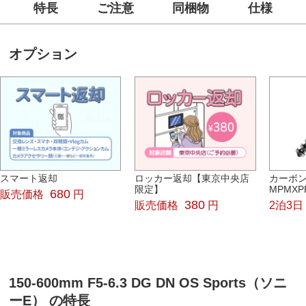
特長
ご注意
同梱物
仕様
オプション
スマート返却
ロッカー返却【東京中央店
カーボ
限定】
MPMXP
680
販売価格
円
380
販売価格
円
2泊3日
150-600mm F5-6.3 DG DN OS Sports（ソニ
ーE） の特長