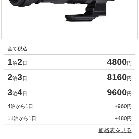
全て税込
1
2
4800
泊
日
円
2
3
8160
泊
日
円
3
4
9600
泊
日
円
4
960
泊から1日
+
円
11
480
泊から1日
+
円
価格表を見る