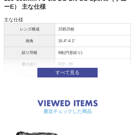
ーE） 主な仕様
主な仕様
レンズ構成
15群25枚
画角
16.4°-4.1°
絞り羽根
9枚(円形絞り)
最小絞り
F22 - 29
最短撮影距離
58-280cm
最大撮影倍率
1:2.9（焦点距離180mm時）
フィルターサイズ
φ95mm
最近チェックした商品
最大径 × 長さ
φ109.4mm × 265.6mm
質量
2,100g（三脚座込）