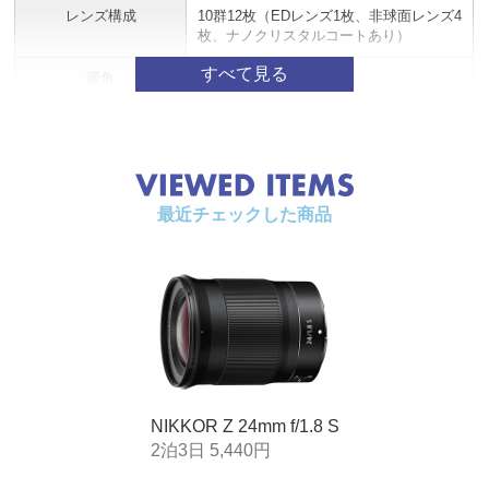
レンズ構成
10群12枚（EDレンズ1枚、非球面レンズ4
枚、ナノクリスタルコートあり）
画角
84°（撮像範囲FX）
61°（撮像範囲DX）
ピント合わせ
マルチフォーカス方式、RF（リアフォー
カス）方式
最短撮影距離
撮像面から0.25m
最近チェックした商品
最大撮影倍率
0.15倍
絞り羽根枚数
9枚（円形絞り）
絞り方式
電磁絞りによる自動絞り
最大絞り
f/1.8
最小絞り
f/16
NIKKOR Z 24mm f/1.8 S
2泊3日 5,440円
アタッチメントサイズ
72mm（P=0.75 mm）
（フィルターサイズ）