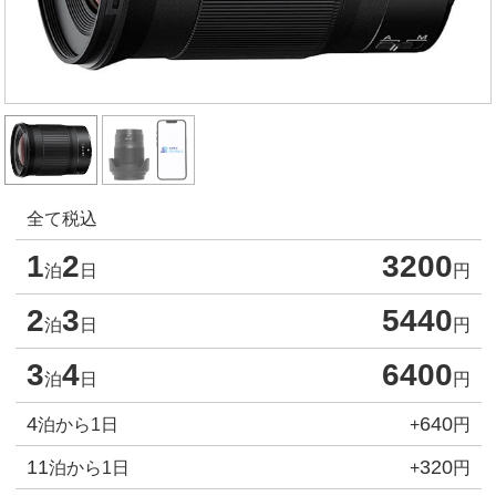
全て税込
1
2
3200
泊
日
円
2
3
5440
泊
日
円
3
4
6400
泊
日
円
4
640
泊から1日
+
円
11
320
泊から1日
+
円