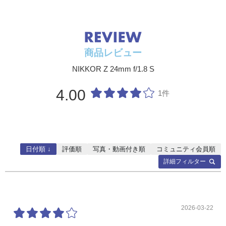
寸法
約78mm（最大径）× 96.5mm（レンズマ
ウント基準面からレンズ先端まで）
質量
約450g
商品レビュー
NIKKOR Z 24mm f/1.8 S
4.00
1件
日付順 ↓
評価順
写真・動画付き順
コミュニティ会員順
詳細フィルター
2026-03-22