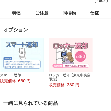
( 4602 )
特長
ご注意
同梱物
仕様
オプション
スマート返却
ロッカー返却【東京中央店
限定】
680
販売価格
円
380
販売価格
円
一緒に見られている商品