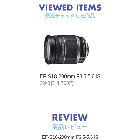
距離
最近チェックした商品
最大撮影
0.24倍（200mm時）
倍率
フィルタ
72mm
ー径
最大径×長
φ78.6×102mm
さ
質量
595g
EF-S18-200mm F3.5-5.6 IS
手ブレ補
約4段分
2泊3日 4,760円
正効果
これよりも低速になると手ブレが起こりやすくなると
いわれる「1／焦点距離」秒のシャッタースピードを
基準としています。
（使用するカメラのセンサーサイズにより異なりま
す）
商品レビュー
EF-S18-200mm F3.5-5.6 IS