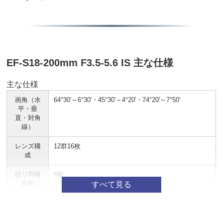
EF-S18-200mm F3.5-5.6 IS 主な仕様
主な仕様
画角（水
64°30'～6°30'・45°30'～4°20'・74°20'～7°50'
平・垂
直・対角
線）
レンズ構
12群16枚
成
絞り羽根
6枚
枚数
最小絞り
22～38
最短撮影
0.45m