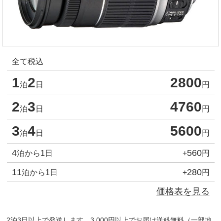
全て税込
1
2
2800
泊
日
円
2
3
4760
泊
日
円
3
4
5600
泊
日
円
4
560
泊から1日
+
円
11
280
泊から1日
+
円
価格表を見る
2泊3日以上で発送します。3,000円以上でお届け送料無料（一部地