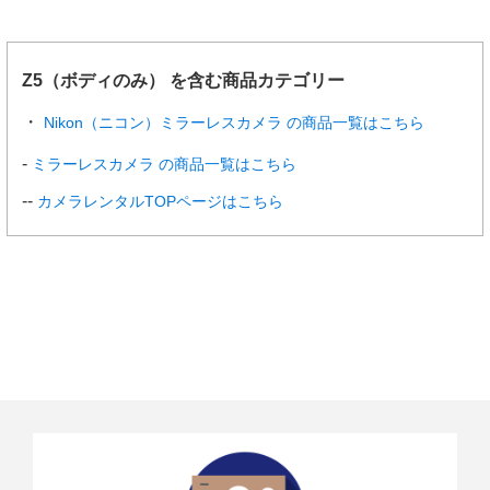
ラケティ
イティング
ング
AEロック
輝度値ロック方式
Z5（ボディのみ） を含む商品カテゴリー
ISO感度
ISO 100～51200(1/3、1/2ステップ)、
Nikon（ニコン）ミラーレスカメラ の商品一覧はこちら
ISO 100に対し約0.3、0.5、0.7、1段(ISO 50相当)の減
感、
ミラーレスカメラ の商品一覧はこちら
ISO 51200に対し約0.3、0.5、0.7、1段、2段(ISO 102
400相当)の増感、
カメラレンタルTOPページはこちら
感度自動制御が可能
アクティ
オート、より強め 、強め、標準、弱め、しない
ブD-ライ
ティング
多重露出
加算、加算平均、比較明合成、比較暗合成
その他の
HDR(ハイダイナミックレンジ)、静止画フリッカー低
機能
減撮影
オートフォーカス
方式
ハイブリッドAF(位相差AF/コントラストAF)、AF補助