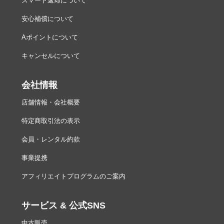
スマート返却について
Wi-Fi
・準拠規格：IEEE802.11b/g/n/a/ac
・周波数範囲(中心周波数)：2412～2472 MHz(13ch)、
安心補償について
5180～5700MHz
・出力(EIRP)：
Aポイントについて
0.7dBm(2.4GHz)
6.2dBm(5GHz)
キャンセルについて
・認証方式：オープンシステム、WPA2-PSK
Bluetooth
・通信方式：Bluetooth標準規格 Ver.4.2
会社情報
・周波数範囲(中心周波数)：
Bluetooth：2402～2480MHz
店舗情報・会社概要
Bluetooth Low Energy：2402～2480MHz
特定商取引法の表示
寸法・質
約134×100.5×69.5mm
量
約675g(バッテリーおよびメモリーカードを含む、ボデ
会員・レンタル約款
ィーキャップを除く)
約590g(本体のみ)
事業提携
動作環境
温度：0～40℃
アフィリエイトプログラムのご案内
湿度：85％以下(結露しないこと)
各注釈および仕様詳細は公式にてご確認ください。
Z5
サービス & 公式SNS
主な仕様
中古販売