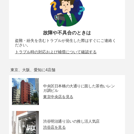
ホワイト
オート(3種)、自然光オート、晴天、曇天、晴天日陰、
バランス
電球、蛍光灯(7種)、フラッシュ、色温度設定(2500K～
10000K)、プリセットマニュアル/td>
動画機能
故障や不具合のときは
盗難・紛失を含むトラブルが発生した際はすぐにご連絡く
記録画素
・3840×2160(4K UHD)：30p/25p/24p
ださい。
数/フレー
・1920×1080：60p/50p/30p/25p/24p
トラブル時の対応および補償について確認する
ムレート
※ 60p：59.94fps、50p：50fps、30p：29.97fps、25
p：25fps、24p：23.976fps
※ 標準/★高画質選択可能(3840×2160は★高画質のみ)
東京、大阪、愛知に4店舗
最長記録
29分59秒
時間
中央区日本橋の大通りに面した茶色いレン
ガ調ビル
ファイル
MOV、MP4
東京中央店を見る
形式
録音装置
内蔵ステレオマイク、外部マイク使用可能、マイク感
度設定可能、アッテネーター機能
渋谷明治通り沿いの推し活人気店
感度
・M：ISO 100～25600（1/3、1/2ステップ）、感度自
渋谷店を見る
動制御（ISO 100～25600）が可能、制御上限感度が設