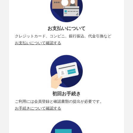
光付
検出範囲
−3～19 EV(ローライトAF無効時：-2～19EV)
レンズサ
・オートフォーカス：シングルAFサーボ(AF-S)または
お支払いについて
ーボ
コンティニュアスAFサーボ(AF-C)、フルタイムAF(AF-
クレジットカード、コンビニ、銀行振込、代金引換など
F)(動画モードのみ)、予測駆動フォーカスあり
お支払いについて確認する
・マニュアルフォーカス(M)：フォーカスエイド可能
フォーカ
273点(静止画モード、撮像範囲FX、シングルポイント
スポイン
AF時)
ト
AFエリア
静止画モードのみ：ピンポイントAF、ダイナミックA
モード
F
シングルポイントAF、ワイドエリアAF(S/L)、オート
初回お手続き
エリアAF
ご利用には会員登録と確認書類の提出が必要です。
フォーカ
サブセレクターの中央押し、またはシングルAFサーボ
お手続きについて確認する
スロック
(AF-S)時にシャッターボタン半押し
フラッシュ