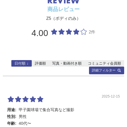
（1/4）、NORMAL（1/8）、BASIC（1/16）
・NEF（RAW）+JPEG：RAWとJPEGの同時記録可
商品レビュー
能
Z5（ボディのみ）
記録媒体
SDメモリーカード（UHS-II規格に対応）
4.00
2件
ダブルス
メモリーカードの順次記録、バックアップ記録、RAW
ロット
+JPEG分割記録ならびにカード間コピー可能
ファインダー
電子ビュ
0.5型 Quad-VGA OLED、約369万ドット
日付順 ↓
評価順
写真・動画付き順
コミュニティ会員順
ーファイ
詳細フィルター
ンダー
視野率
上下左右とも約100%(対実画面)
倍率
約0.8倍(50mmレンズ使用時、∞、–1.0m–1のとき)
2025-12-15
アイポイ
接眼レンズ面中央から21mm(–1.0m–1のとき)
ント
用途:
甲子園球場で集合写真など撮影
性別:
男性
視度調節
–4～＋2m–1
年齢:
40代〜
範囲