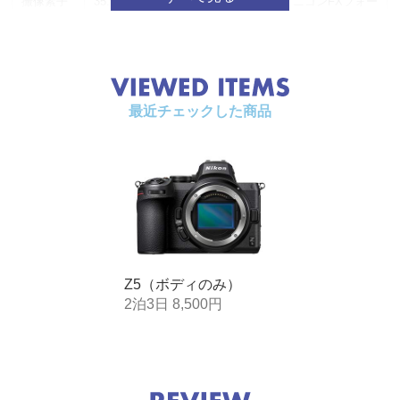
撮像素子
35.9×23.9mmサイズCMOSセンサー、ニコンFXフォー
マット
総画素数
2493万画素
交換レン
・Zマウント用NIKKORレンズ
ズ
・Fマウント用NIKKORレンズ(マウントアダプター使
最近チェックした商品
用時、一部機能制限あり)
手ブレ補
・ボディ手ブレ補正 イメージセンサーシフト方式5軸
正
補正
・レンズ手ブレ補正 レンズシフト方式(VRレンズ使用
時)
記録形式/記録方式
主な画質
・撮像範囲［FX（36×24）］の場合：
Z5（ボディのみ）
モード
6016×4016ピクセル（サイズL：24.2M）
2泊3日 8,500円
・撮像範囲［DX（24×16）］の場合：
3936×2624ピクセル（サイズL：10.3M）
画質モー
・NEF（RAW）：RAW 12ビット/14ビット（ロスレス
ド
圧縮、圧縮）
・JPEG：JPEG-Baseline準拠、圧縮率（約）：FINE