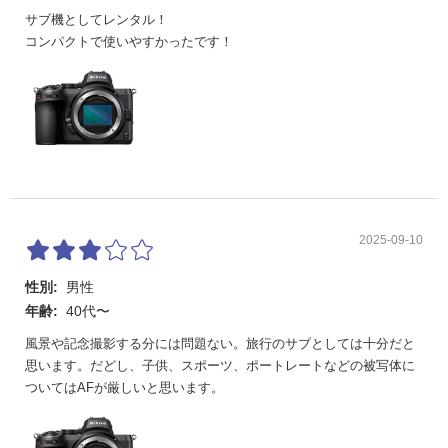
サブ機としてレンタル！
アイセン
ファインダー表示と画像モニター表示の自動切り換え
コンパクトで使いやすかったです！
サー
シャッター
シャッタ
電子制御上下走行式フォーカルプレーンシャッター、
ー
電子先幕シャッター、電子シャッター
シャッタ
1/8000～30秒(1/3、1/2ステップに変更可能)、Bulb、Ti
ースピー
me、X200
ド
2025-09-10
フラッシ
X=1/200秒、1/200秒以下の低速シャッタースピードで
ュ同調シ
同調、オートFPハイスピードシンクロ可能
性別:
男性
ャッター
年齢:
40代〜
スピード
風景や記念撮影する分には問題ない。旅行のサブとしては十分だと
レリーズ機能
思います。だどし、子供、スポーツ、ポートレートなどの被写体に
ついてはAFが厳しいと思います。
レリーズ
1コマ、低速連続、高速連続、セルフタイマー
モード