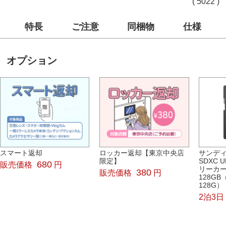
( 5022 )
特長
ご注意
同梱物
仕様
オプション
スマート返却
ロッカー返却【東京中央店
サンディス
限定】
SDXC U
680
販売価格
円
リーカ
380
販売価格
円
128GB
128G）
2泊3日