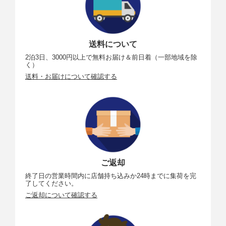
調光方式
TTL調光制御：i-TTL-BL調光(マルチパターン測光、中
央部重点測光またはハイライト重点測光)、スタンダー
ドi-TTL調光(スポット測光)可能
フラッシ
先幕シンクロ、スローシンクロ、後幕シンクロ、赤目
送料について
ュモード
軽減、赤目軽減スローシンクロ、
発光禁止
2泊3日、3000円以上で無料お届け＆前日着（一部地域を除
く）
調光補正
P、S、A、M時に設定可能、範囲：−3～+1段、補正ス
送料・お届けについて確認する
テップ：1/3、1/2ステップ
レディー
別売スピードライト使用時に充電完了で点灯、フル発
ライト
光による露出不足警告時は点滅
アクセサ
ホットシュー(ISO 518)装備：シンクロ接点、通信接
リーシュ
点、セーフティーロック機構(ロック穴)付
ー
ご返却
ニコンク
i-TTL調光、アドバンストワイヤレスライティング(光
リエイテ
制御/電波制御)、モデリング発光、FVロック撮影、発
終了日の営業時間内に店舗持ち込みか24時までに集荷を完
ィブライ
光色温度情報伝達、オートFPハイスピードシンクロ、
了してください。
ティング
ユニファイドフラッシュコントロール
ご返却について確認する
システム
ホワイトバランス