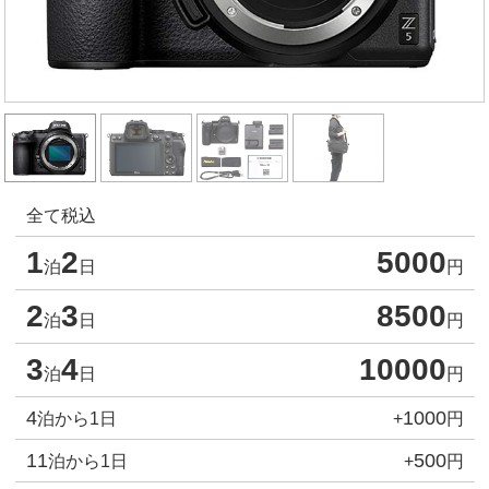
全て税込
1
2
5000
泊
日
円
2
3
8500
泊
日
円
3
4
10000
泊
日
円
4
1000
泊から1日
+
円
11
500
泊から1日
+
円