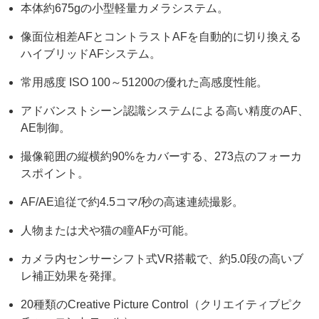
本体約675gの小型軽量カメラシステム。
像面位相差AFとコントラストAFを自動的に切り換える
ハイブリッドAFシステム。
常用感度 ISO 100～51200の優れた高感度性能。
アドバンストシーン認識システムによる高い精度のAF、
AE制御。
撮像範囲の縦横約90%をカバーする、273点のフォーカ
スポイント。
AF/AE追従で約4.5コマ/秒の高速連続撮影。
人物または犬や猫の瞳AFが可能。
カメラ内センサーシフト式VR搭載で、約5.0段の高いブ
レ補正効果を発揮。
20種類のCreative Picture Control（クリエイティブピク