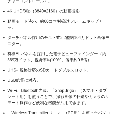
チャーコントロール）。
4K UHD/30p（3840×2160）の動画撮影。
動画モード時の、約60コマ/秒高速フレームキャプチ
ャ。
タッチパネル採用のチルト式3.2型約104万ドット画像モ
ニター。
有機ELパネルを採用した電子ビューファインダー（約
369万ドット、視野率約100%、倍率約0.8倍）
UHS-II規格対応のSDカードダブルスロット。
USB給電に対応。
Wi-Fi、Bluetooth内蔵。「
SnapBrige
」（スマホ・タブ
レット用）を使うことで、撮影画像の転送やカメラのリ
モート操作など便利な機能が活用できます。
「
Wireless Transmitter Utility
」（PC用）を使ったパソコ