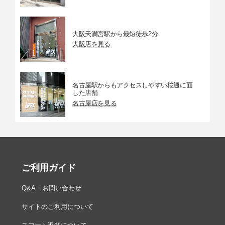
定可能
・P、S、A：感度自動制御（ISO 100～25600）、制御
上限感度が設定可能
・オート：感度自動制御（ISO 100～25600）
大阪天満宮駅から最短徒歩2分
※ISO感度は推奨露光指数
大阪店を見る
その他の
タイムラプス動画、電子手ブレ補正、タイムコード
機能
名古屋駅からもアクセスしやすい桜通に面
調光補正
P、S、A、M時に設定可能、範囲：±3段、補正ステッ
した店舗
プ：1/3、1/2ステップ
名古屋店を見る
その他
モニター
チルト式3.2型TFT液晶モニター(タッチパネル)、約104
万ドット、視野角170°、視野率約100%
インター
USB：Type-C端子
ご利用ガイド
フェース
HDMI出力：HDMI端子(Type C)装備
外部マイク入力：ステレオミニジャック(Φ3.5 mm)、
Q&A・お問い合わせ
プラグインパワー
ヘッドホン出力：ステレオミニジャック(Φ3.5 mm)
サイトのご利用について
アクセサリーターミナルあり