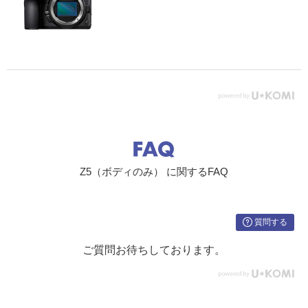
連続撮影
・低速連続：約1～4コマ/秒
速度(約)
・高速連続：約4.5コマ/秒
セルフタ
作動時間：2、5、10、20秒、撮影コマ数：1～9コマ、
イマー
連続撮影間隔：0.5、1、2、3秒
露出制御
測光方式
撮像素子によるTTL測光方式
測光モー
マルチパターン、中央部重点、スポット、ハイライト
ド
重点
Z5（ボディのみ） に関するFAQ
測光範囲
-3～17 EV
※ ISO 100、f/2.0レンズ使用時、常温20℃
露出モー
オート、プログラムオート、シャッター優先、絞り優
質問する
ド／撮影
先、マニュアル
モード
ご質問お待ちしております。
露出補正
P、S、A、M時に設定可能、範囲：±5段、補正ステッ
プ：1/3、1/2ステップに変更可能
オートブ
AE、フラッシュ、ホワイトバランス、アクティブD-ラ