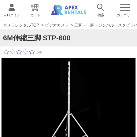
未ログイン
カート
検索
カテゴリー
カメラレンタルTOP
>
ビデオカメラ
>
三脚・一脚・ジンバル・スタビラ
6M伸縮三脚 STP-600
0件