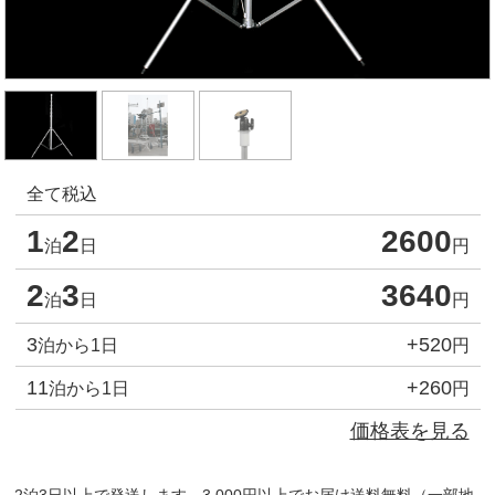
全て税込
1
2
2600
泊
日
円
2
3
3640
泊
日
円
3
+520
泊から1日
円
11
+260
泊から1日
円
価格表を見る