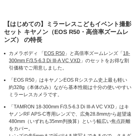
【はじめての】ミラーレスこどもイベント撮影
セット キヤノン（EOS R50・高倍率ズームレ
ンズ） の特長
カメラボディ 「
EOS R50
」と高倍率ズームレンズ「
18-
300mm F/3.5-6.3 Di III-A VC VXD
」のセットをお得な割
引価格でご用意しました。
「EOS R50」はキヤノンEOS Rシステム史上最も軽い
約328g（本体のみ）ながら基本性能は十分の使いやすい
ミラーレスカメラです。
「TAMRON 18-300mm F/3.5-6.3 Di III-A VC VXD」はキ
ヤノンRF APS-C専用レンズで、広角28.8mmから超望遠
480mm（いずれも35mm判換算）という幅広い焦点距離
をカバー。
レンズの先5mmまで近づける接写もできるので、さまざ