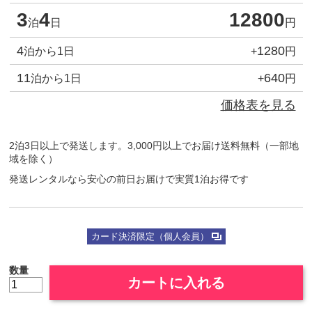
3
4
12800
泊
日
円
4
1280
泊から1日
+
円
11
640
泊から1日
+
円
価格表を見る
2泊3日以上で発送します。3,000円以上でお届け送料無料（一部地
域を除く）
発送レンタルなら安心の前日お届けで実質1泊お得です
カード決済限定（個人会員）
数量
カートに入れる