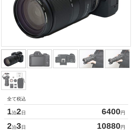
全て税込
1
2
6400
泊
日
円
2
3
10880
泊
日
円