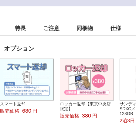
特長
ご注意
同梱物
仕様
オプション
スマート返却
ロッカー返却【東京中央店
サンディス
限定】
SDXC
680
販売価格
円
128GB
380
販売価格
円
2泊3日