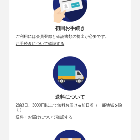
音声録音
48 kHz 16-bit、AAC
接続
Wi-Fi 動作周
2.400～2.4835 GHz
初回お手続き
波数
5.150～5.250 GHz
ご利用には会員登録と確認書類の提出が必要です。
5.725～5.850 GHz（日本国内では、5.8 GHz帯は使
お手続きについて確認する
用不可）
Wi-Fi プロト
802.11 a/b/g/n/ac
コル
Wi-Fi 伝送電
2.4 GHz：< 15 dBm (FCC/CE/SRRC/MIC（日本）)
力（EIRP）
5.1 GHz：< 16 dBm (FCC/CE/SRRC/MIC（日本）)
5.8 GHz：< 14 dBm (FCC/CE/SRRC)
送料について
Bluetooth 動
2.400～2.4835 GHz
作周波数
2泊3日、3000円以上で無料お届け＆前日着（一部地域を除
く）
Bluetooth伝
< 3 dBm
送料・お届けについて確認する
送電力(EIR
P)
Bluetooth プ
BLE 5.0