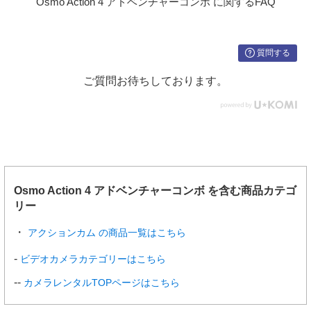
Osmo Action 4 アドベンチャーコンボ に関するFAQ
写真：4倍
動画：2倍
スローモーション／タイムラプス：利用不可
質問する
静止画モー
シングルショット：約10 MP
ド
カウントダウン：オフ/0.5/1/2/3/5/10秒
ご質問お待ちしております。
主な動画ス
4K (4:3): 3840×2880@24/25/30/48/50/60fps
ペック
4K (16:9): 3840×2160@100/120fps
4K (16:9): 3840×2160@24/25/30/48/50/60fps
1080p (16:9): 1920×1080@100/120/200/240fps
1080p (16:9): 1920×1080@24/25/30/48/50/60fps
スローモー
4K：4倍 (120fps)
ション
2.7K：4倍 (120fps)
Osmo Action 4 アドベンチャーコンボ を含む商品カテゴ
1080p：8倍 (240fps)、4倍 (120fps)
リー
ハイパーラ
4K/2.7K/1080p：自動/2/5/10/15/30倍
アクションカム の商品一覧はこちら
プス
ビデオカメラカテゴリーはこちら
タイムラプ
4K/2.7K/1080p@30fps
ス
インターバル：0.5/1/2/3/4/5/6/8/10/15/20/25/30/40
カメラレンタルTOPページはこちら
秒
撮影時間：5/10/20/30分、1/2/3/5時間、∞