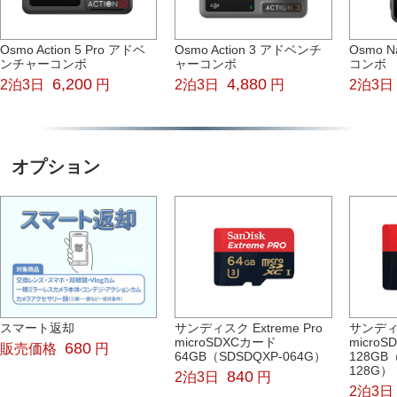
Osmo Action 5 Pro アドベ
Osmo Action 3 アドベンチ
Osmo 
ンチャーコンボ
ャーコンボ
コンボ
6,200
4,880
2泊3日
円
2泊3日
円
2泊3日
オプション
スマート返却
サンディスク Extreme Pro
サンディス
microSDXCカード
micro
680
販売価格
円
64GB（SDSDQXP-064G）
128GB
128G）
840
2泊3日
円
2泊3日