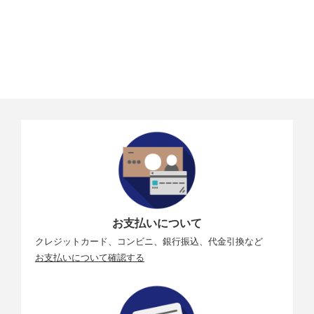
映像ブレ補
EIS（電子式映像ブレ補正）：
正
RockSteady 3.0
RockSteady 3.0+
HorizonBalancing
HorizonSteady
プリ録画
プリ録画時間：5/10/15/30/60秒
最大動画ビ
130 Mbps
ットレート
対応ファイ
exFAT
ルシステム
写真フォー
JPEG/RAW
マット
お支払いについて
クレジットカード、コンビニ、銀行振込、代金引換など
動画フォー
MP4（H.264/HEVC）
マット
お支払いについて確認する
内蔵ストレ
本カメラには内蔵ストレージはなく、映像は挿入さ
ージ容量
れたmicroSDカードを使用して記録します。