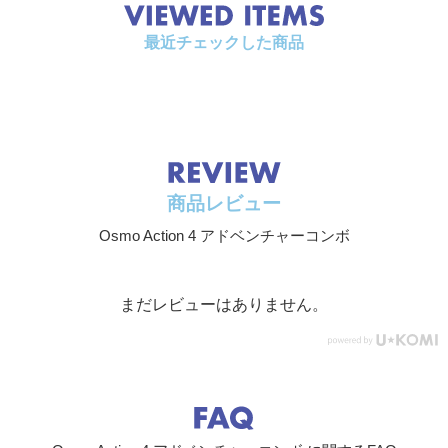
対応SDカー
microSD（最大512GB）
最近チェックした商品
ド
カメラ
センサー
1/1.3インチCMOSセンサー
レンズ
FOV：155°
絞り：f/2.8
商品レビュー
フォーカス範囲：0.4 m ～ ∞
Osmo Action 4 アドベンチャーコンボ
ISO感度
静止画：100～12800
動画：100～12800
電子シャッ
写真：1/8000秒～30秒
まだレビューはありません。
ター速度
動画：1/8000秒～1/X秒（X:フレームレート設定
値）
静止画 最大
3648×2736
解像度
ズーム
デジタルズーム