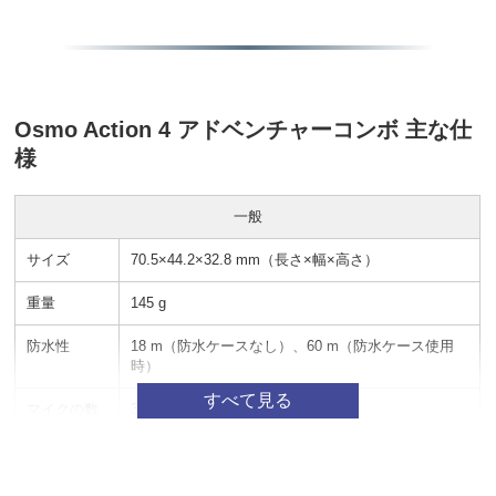
Osmo Action 4 アドベンチャーコンボ 主な仕
様
一般
サイズ
70.5×44.2×32.8 mm（長さ×幅×高さ）
重量
145 g
防水性
18 m（防水ケースなし）、60 m（防水ケース使用
時）
マイクの数
3
タッチ画面
フロント画面：1.4インチ 323 ppi 320×320
リア画面：2.25インチ 326 ppi 360×640
フロント／リア画面輝度：750±50 cd/m²