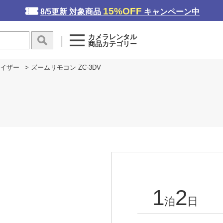
15%OFF
8/5更新 対象商品
キャンペーン中
カメラレンタル
商品カテゴリー
イザー
> ズームリモコン ZC-3DV
1
2
泊
日