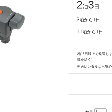
2
3
泊
日
3
泊から1日
11
泊から1日
2泊3日以上で発送しま
域を除く）
発送レンタルなら安心