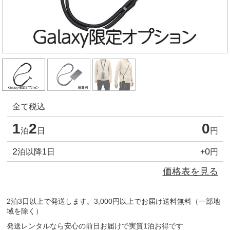
全て税込
1
2
0
泊
日
円
2
0
泊以降1日
+
円
価格表を見る
2泊3日以上で発送します。3,000円以上でお届け送料無料（一部地
域を除く）
発送レンタルなら安心の前日お届けで実質1泊お得です