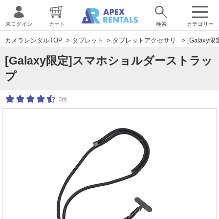
未ログイン
カート
検索
カテゴリー
カメラレンタルTOP
>
タブレット
>
タブレットアクセサリ
> [Gala
[Galaxy限定]スマホショルダーストラッ
プ
3件