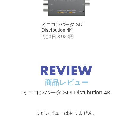
 24p、2K DCI 25p 2K DCI 23.98PsF、2K DCI 24PsF、2K DCI
、2160p25、2160p29.97、2160p30
ミニコンバータ SDI
Distribution 4K
2泊3日 3,920円
292M、SMPTE 296M、SMPTE 372M、SMPTE 424M-B、SMP
、SD/HD/Ultra HD/DCI 4K間で切換可能
商品レビュー
ミニコンバータ SDI Distribution 4K
まだレビューはありません。
8kHz/24bit）