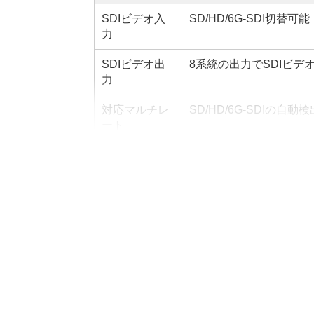
SDIビデオ入
SD/HD/6G-SDI切替可能
力
SDIビデオ出
8系統の出力でSDIビデ
力
対応マルチレ
SD/HD/6G-SDIの自動検
ート
リクロッキン
対応
グ
SDビデオフォ
525i59.94 NTSC、625i5
ーマット
HDビデオフォ
720p50、720p59.94、7
ーマット
1080p25、1080PsF25、