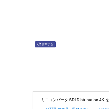
SDI色精度
10-bit
SDIカラース
YUV、RGB
ペース
SDI自動切替
SD/HD/6G-SDIを自動検
質問する
ASIサポート
対応
電源
+12V国際対応電源。
消費電力
4.8ワット
稼動電圧範囲
12 - 31V DC
ミニコンバータ SDI Distribution 