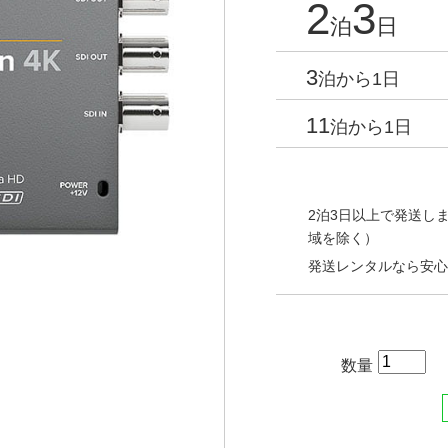
2
3
泊
日
3
泊から1日
11
泊から1日
2泊3日以上で発送しま
域を除く）
発送レンタルなら安心
数量