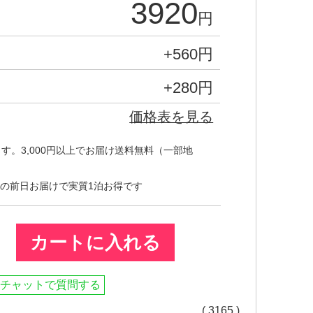
3920
円
+560
円
+280
円
価格表を見る
す。3,000円以上でお届け送料無料（一部地
の前日お届けで実質1泊お得です
カートに入れる
チャットで質問する
( 3165 )